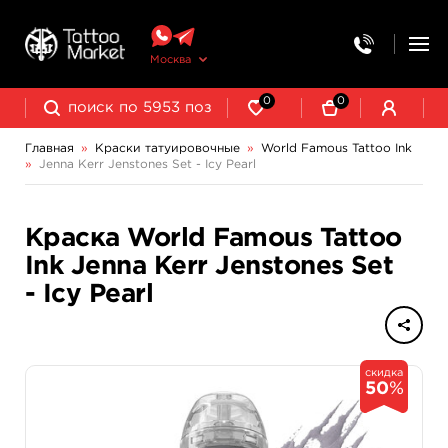
Москва
0
0
Главная
»
Краски татуировочные
»
World Famous Tattoo Ink
»
Jenna Kerr Jenstones Set - Icy Pearl
NE Pigments - светящиеся ультрафиолетовые пигменты
Краска World Famous Tattoo
Ink Jenna Kerr Jenstones Set
- Icy Pearl
скидка
50
%