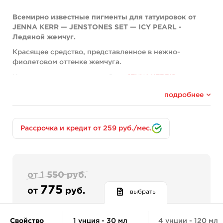
Всемирно известные пигменты для татуировок от
JENNA KERR — JENSTONES SET — ICY PEARL -
Ледяной жемчуг.
Красящее средство, представленное в нежно-
фиолетовом оттенке жемчуга.
JENNA KERR'S
Краска из популярного набора
JENSTONES COLOR SET
подробнее
Компоненты:
Белый 6 - PW6 (CI 77891); Углеродный черный 6 (CI
77266); Красный 269 (CI 12466).
Рассрочка и кредит от 259 руб./мес.
Дистиллированная вода, канифоль, экстракт
гамамелиса, изопропанол, фенилметанол.
Другие сведения о продукте:
от 1 550 руб.
Средство используется только для
775
от
руб.
выбрать
татуирования.
Не рекомендуется допускать попадание
средства на слизистую глаз.
Свойство
1 унция - 30 мл
4 унции - 120 мл
Соответствие правилам resAP (2008) 1.