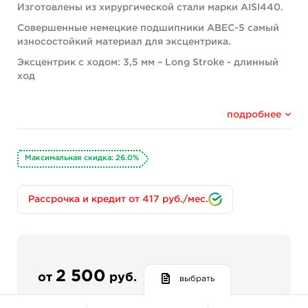
Изготовлены из хирургической стали марки AISI440.
Совершенные немецкие подшипники ABEC-5 самый
износостойкий материал для эксцентрика.
Эксцентрик с ходом: 3,5 мм – Long Stroke - длинный
ход
• Отлично подойдет для black&gray, тени и полутени
для нее не проблема
подробнее
• Идеальная машина для наложения цветов, особенно
для реализма
Максимальная скидка: 26.0%
• Красит как маркер традиционные татуировки и
большие черные работы
Рассрочка и кредит от 417 руб./мес.
• Отличные, четкие контура
Эксцентрик с ходом: 4,2 мм – Extra-Long Stroke -
удлиненный ход
• Для четких, быстрых контуров большими группами
игл, более мощный вариант
2 500
от
руб.
выбрать
• Советуем красить ей большие площади за счет
удлиненного хода она будет просто вносить пигмент