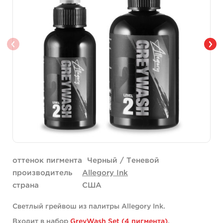
оттенок пигмента
Черный / Теневой
производитель
Allegory Ink
страна
США
Cветлый грейвош из палитры Allegory Ink.
Входит в набор
GreyWash Set (4 пигмента)
.