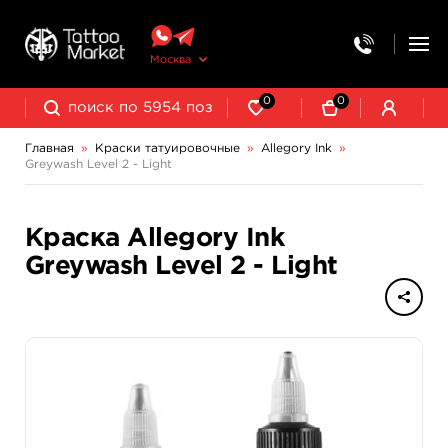
Москва
0
0
Главная
»
Краски татуировочные
»
Allegory Ink
»
Greywash Level 2 - Light
NE Pigments - светящиеся ультрафиолетовые пигменты
Краска Allegory Ink
Greywash Level 2 - Light