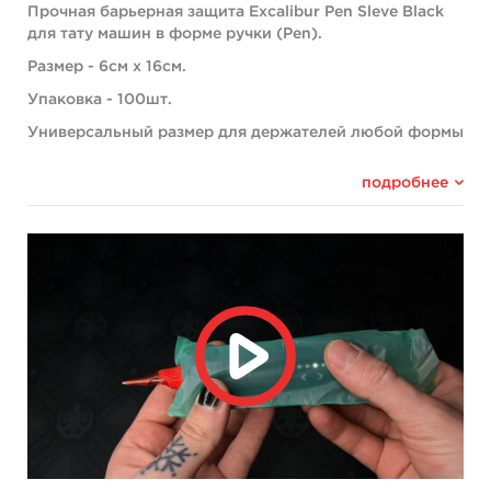
Прочная барьерная защита Excalibur Pen Sleve Black
для тату машин в форме ручки (Pen).
Размер - 6см х 16см.
Упаковка - 100шт.
Универсальный размер для держателей любой формы
и диаметром до 38мм.
подробнее
Оттенок - черный дымчатый Excalibur Black.
Материал - PE (термопластичный полимер этилена).
Что следует знать?
Барьерная защита - обязательное изделие для
безопасного татуирования, которое
предохраняет беспроводные и проводные
тату машины, ручки от перекрестного
загрязнения.
Компактная упаковка с широким окном для
удобного извлечения защиты.
Специальное отверстие для быстрой замены
картриджей в держателе без опасения разрыва
защиты.