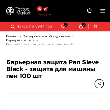
Москва
0
0
Главная
»
Татуировочное оборудование
»
Барьерная защита
»
Колпачки, подставки, миксеры для краски
Трансферная бумага и принадлежности
Pen Sleve Black - защита для машины пен 100 шт
Барьерная защита Pen Sleve
Black - защита для машины
пен 100 шт