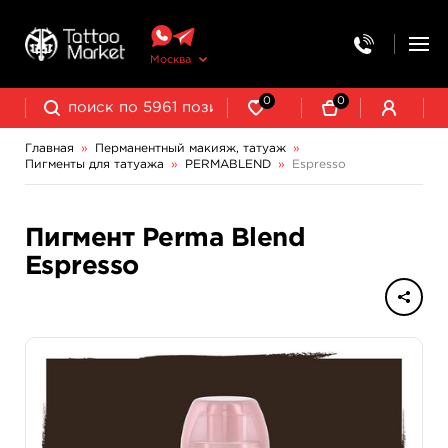
Москва
0
0
Главная
»
Перманентный макияж, татуаж
»
Пигменты для татуажа
»
PERMABLEND
»
Espresso
Выведение и осветление татуажа
CONTUR‌ ‌PROFESSIONAL
Пигмент Perma Blend
Espresso