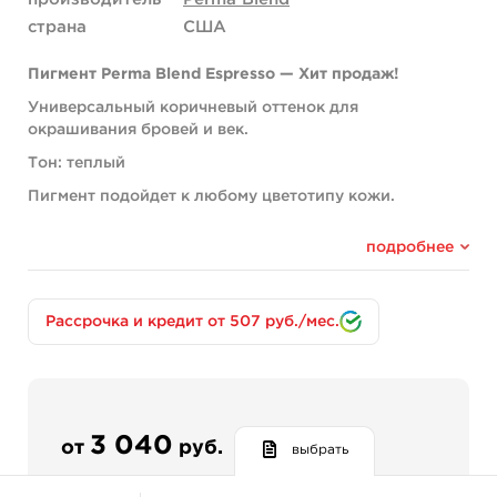
страна
США
Пигмент Perma Blend Espresso — Хит продаж!
Универсальный коричневый оттенок для
окрашивания бровей и век.
Тон: теплый
Пигмент подойдет к любому цветотипу кожи.
Правила эксплуатации:
подробнее
Средство применяется для закрашивания
межреснички и создания теневого эффекта.
Средство может применяться как отдельный
Рассрочка и кредит от 507 руб./мес.
пигмент или для миксовых сочетаний с
базовыми оттенками.
Для изменения консистенции средства
добавлять можно только разбавляющее
средство Perma Blend «THIN Shading Solution».
3 040
от
руб.
выбрать
Компоненты:
White 6 (CI 77891); Black 6 (CI 77266);
Yellow 14 (CI 21095); Pigment Red 254 (CI 56110);
Pigment Red 269 (CI 12466); Pigment Red 170 (CI