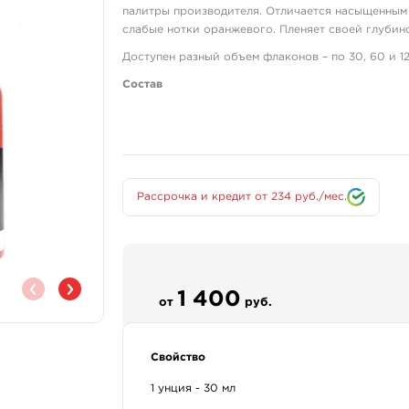
палитры производителя. Отличается насыщенным
слабые нотки оранжевого. Пленяет своей глубин
Доступен разный объем флаконов – по 30, 60 и 12
Состав
Все краски от Solid Ink изготавливаются по одн
качественным, безопасным и максимально стериль
выбираются только самые лучшие пигменты, бла
столь насыщенный красный оттенок.
Помимо пигментов в составе краски присутствует
Рассрочка и кредит от 234 руб./мес.
также:
изопропиловый спирт;
глицерин;
экстракт гамамелиса.
1 400
от
руб.
Краска не содержит продуктов животного происх
отсутствует глютен, канцерогенные и мутагенные
организмом.
Свойство
Назначение
1 унция - 30 мл
Для татуировок.