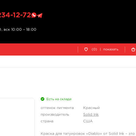
234-12-72
, вск 10:00 – 18:00
(0)
|
показать
Есть на складе
оттенок пигмента
Красный
производитель
Solid Ink
страна
США
Краска для татуировок «Diablo» от Solid Ink – э