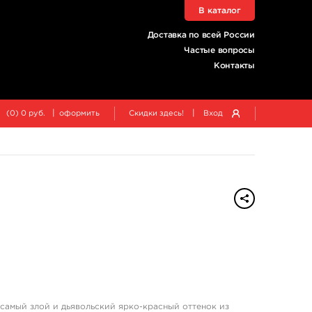
В каталог
Доставка по всей России
Частые вопросы
Контакты
|
|
(
0
)
0
руб.
оформить
Скидки здесь!
Вход
то самый злой и дьявольский ярко-красный оттенок из