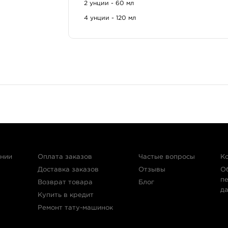
2 унции - 60 мл
Невероятно яркий и игривый красный оттенок на
классической японской татуировки. Позволяет с
4 унции - 120 мл
в качестве контура. Хорошо сочетается с такими
разбавлять для получения более мягких оттенков.
Главные достоинства
Краска одобрена для использования на 
Обладает паспортом безопасности матер
Не содержит ингредиентов, которые несу
ании
Оплата заказов
Частые вопросы
К
Доставка заказов
Отзывы
О
п
Возврат товара
Блог
д
Купить в кредит
Ремонт тату-машинок