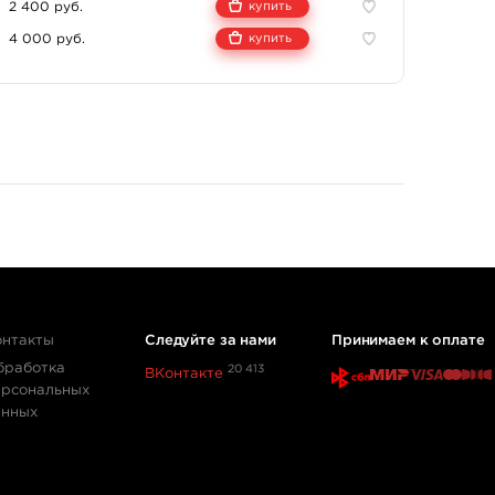
2 400 руб.
купить
йдет место в любом рисунке – от портрета до
оздавать мягкие и насыщенные закрасы, может выступать
4 000 руб.
купить
 же яркими оттенками синего и зеленого. Краску можно
территории ЕС
иала MSDS.
т опасность для человека или экологии.
онтакты
Следуйте за нами
Принимаем к оплате
бработка
20 413
ВКонтакте
ерсональных
анных