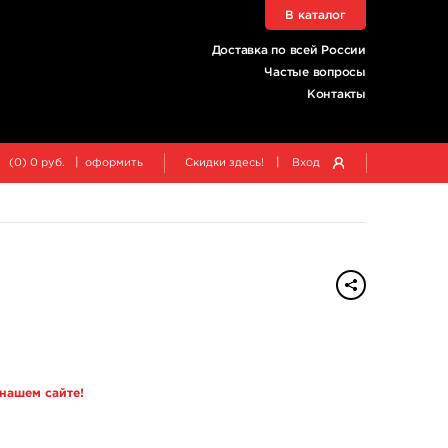
В каталог
Доставка по всей России
Частые вопросы
Контакты
|
|
(
0
)
0
руб.
оформить
Скидки здесь!
Вход
 нашем сайте!