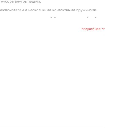
мусора внутрь педали.
реключателем и несколькими контактными пружинами.
 которых должно хватить на 2-3 года интенсивной работы.
подробнее
клип-корд) с любым стандартным зажимом для
 грамм.
acement Universal Receiver
на блоках Critical всех