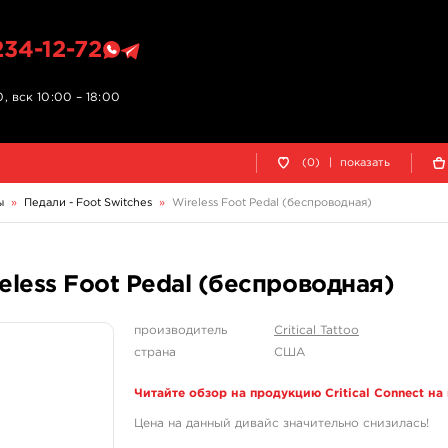
234-12-72
, вск 10:00 – 18:00
(0)
|
показать
ы
»
Педали - Foot Switches
»
Wireless Foot Pedal (беспроводная)
eless Foot Pedal (беспроводная)
производитель
Critical Tattoo
страна
США
Читайте обзор на продукцию Critical Connect на
Цена на данный дивайс значительно снизилась!