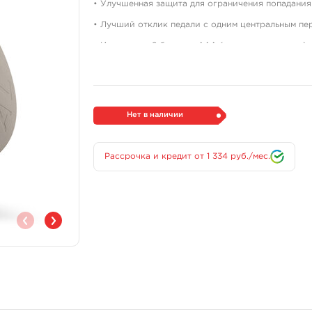
• Улучшенная защита для ограничения попадания 
• Лучший отклик педали с одним центральным пе
• Использует 2 батареи AAA (входит в комплект),
• Корпус из анодированного алюминия.
• Нескользящая резиновая основа.
• Также можно использовать проводной кабель (
Нет в наличии
индукционной машины
• Бесперебойный запуск педали, без зависаний
Рассрочка и кредит от 1 334 руб./мес.
• Размеры: диаметр 12,7 см, высота 2,5 см, вес 226
Полная гарантия производителя - 2 года.
Repl
Данная педаль НЕ РАБОТАЕТ без ресивера
моделей!!!!