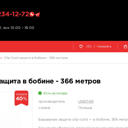
234-12-72
, вск 10:00 – 18:00
(0)
|
показать
»
Clip Cord защита в бобине - 366 метров
ащита в бобине - 366 метров
Есть на складе
скидка
40
%
производитель
UNISTAR
страна
Польша
Барьерная защита clip-cord — в бобине, 366 метр