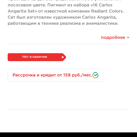
лососевом цвете. Пигмент из набора «16 Carlox
Angarita Set» от известной компании Radiant Colors.
Сет был изготовлен художником Carlox Angarita,
работающим в технике реализма и анималистики.
Компоненты:
подробнее
В средстве содержатся безопасные веганские
компоненты, безвредные для здоровья человека и
окружающей среды. Пигменты подвергаются
Нет в наличии
диспергированию, чтобы получить однородную
консистенцию.
Рассрочка и кредит от 158 руб./мес.
Во флаконах содержатся только безопасные
пигменты, для разбавления которых добавляют
очищенную воду без примесей и солей. Глицерин
используется для смягчения и увлажнения кожи.
Изопропанол применяется для стабилизации цвета и
стерилизации состава. Экстракт гамамелиса ускоряет
процесс регенерации.
Преимущества продукта:
Разработка и производство в США.
Стерильность и безопасность продукта.