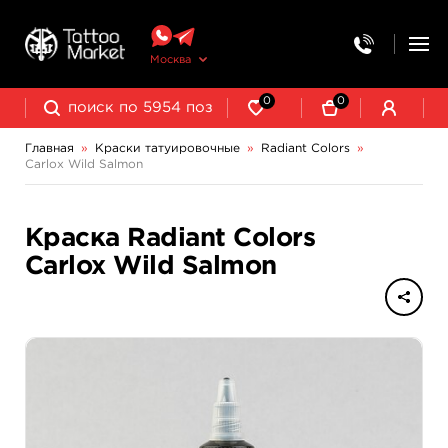
Москва
0
0
Главная
»
Краски татуировочные
»
Radiant Colors
»
Carlox Wild Salmon
NE Pigments - светящиеся ультрафиолетовые пигменты
Краска Radiant Colors
Carlox Wild Salmon