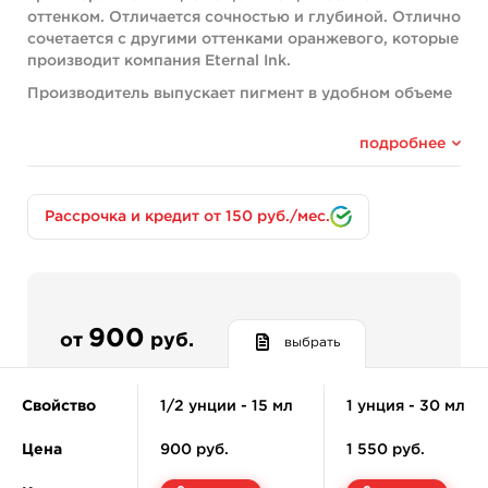
оттенком. Отличается сочностью и глубиной. Отлично
сочетается с другими оттенками оранжевого, которые
производит компания Eternal Ink.
Производитель выпускает пигмент в удобном объеме
по 15, 30, 60 и 120 мл.
подробнее
Компоненты:
White C.I. 77891
Orange C.I. 21160
Рассрочка и кредит от 150 руб./мес.
Yellow C.I. 21108
Состав:
Краски Eternal Ink изготавливаются без
использования акрила, консервантов, канцерогенных
и мутагенных веществ.
900
от
руб.
выбрать
В их составе присутствуют только безопасные
пигменты, которые смешиваются между собой по
Свойство
1/2 унции - 15 мл
1 унция - 30 мл
секретной рецептуре. Это позволяет получать
уникальные оттенки, которые не удается скопировать
Цена
900 руб.
1 550 руб.
конкурентам. Также особая рецептура позволяет
сделать цвет краски «Bright Orange» однородным и