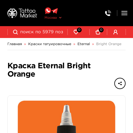
Москва
0
0
Главная
»
Краски татуировочные
»
Eternal
»
Bright Orange
NE Pigments - светящиеся ультрафиолетовые пигменты
Краска Eternal Bright
Orange