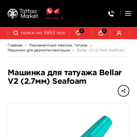
Москва
0
0
Главная
»
Перманентный макияж, татуаж
»
Машинки для дермопигментации
»
Bellar V2 (2.7мм) Seafoam
Выведение и осветление татуажа
Машинка для татуажа Bellar
V2 (2.7мм) Seafoam