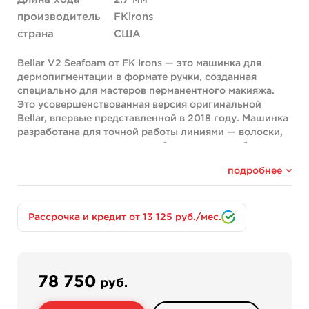
производитель
FKirons
страна
США
Bellar V2 Seafoam от FK Irons — это машинка для
дермопигментации в формате ручки, созданная
специально для мастеров перманентного макияжа.
Это усовершенствованная версия оригинальной
Bellar, впервые представленной в 2018 году. Машинка
разработана для точной работы линиями — волоски,
стрелки, тонкие линии — и обеспечивает стабильные
результаты при заживлении.
подробнее
Проводная модель работает от внешнего блока
питания через разъем Mini DC. Благодаря ходу иглы
2.7 мм машинка универсальна и подходит для работы
Рассрочка и кредит от 13 125 руб./мес.
с любыми зонами, обеспечивая чистое и равномерное
внесение пигмента.
Ключевые особенности
Система регулировки вылета иглы «Click» позволяет
78 750
руб.
плавно и точно настраивать глубину погружения
иглы прямо во время процедуры — поворот против