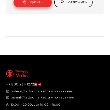
купить
отложить
часовой стрелки уменьшает вылет, по часовой
увеличивает. Эргономичный конический grip
диаметром от 21 до 16 мм снижает усталость руки при
длительной работе. Ультратонкий и легкий корпус из
авиационного алюминия обеспечивает контроль и
точность движений. Машинка полностью изготовлена
в США из медицинских материалов и совместима со
стандартными мембранными картриджами.
Технические характеристики
Ход иглы: 2.7 мм
Рабочее напряжение: 4–9.5 В DC
Рабочий ток: 0.3 А
Частота работы: 25–160 Гц
Подключение: Mini DC
Режим работы: непрерывный
Материал корпуса: авиационный алюминий
+7 800 234 1272
6061 T6, анодированный
orders@tattoomarket.ru
– по заказам
Температура эксплуатации: +10…+35°C
garant@tattoomarket.ru
– по гарантии
Габариты и вес
10:00 – 20:00, вск 10:00 – 18:00
Длина: 116 мм