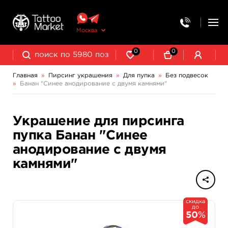
Москва
0
0
Главная
»
Пирсинг украшения
»
Для пупка
»
Без подвесок
»
Банан "Синее анодирование с двумя камнями"
Украшение для пирсинга
пупка Банан "Синее
анодирование с двумя
камнями"
скидка
до
50
%