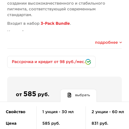
создании высококачественного и стабильного
пигмента, соответствующей современным
стандартам.
Входит в набор
3-Pack Bundle
.
Каждый день татуировщики совершенствуют свое
мастерство в то время, как пигменты остаются на том
подробнее
же уровне, что и несколько лет назад.
Так быть не должно, индустрия просто обязана
подстраиваться под современные реалии рынка и
Рассрочка и кредит от 98 руб./мес.
потребности своих клиентов.
Черный пигмент - самый популярный на сегодняшний
день, потому Allegory Ink решили начать свой путь
создания лучших современных пигментов именно с
него.
585
от
руб.
выбрать
Гладкая, однородная краска легко ложится под кожу,
сохраняя насыщенность цвета - именно этого
добивался производитель от своей рецептуры.
Свойство
1 унция - 30 мл
2 унции - 60 мл
Результаты оказались выдающимися и фирменная
Цена
585 руб.
831 руб.
краска BLAK - лучший черный пигмент, который