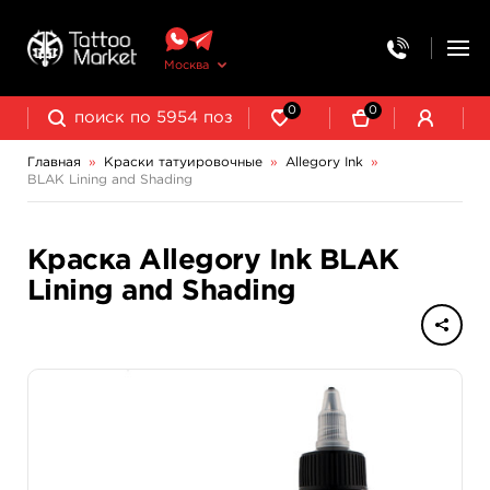
Москва
0
0
Главная
»
Краски татуировочные
»
Allegory Ink
»
BLAK Lining and Shading
NE Pigments - светящиеся ультрафиолетовые пигменты
Краска Allegory Ink BLAK
Lining and Shading