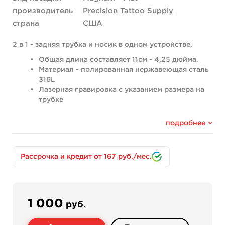
производитель
Precision Tattoo Supply
страна
США
2 в 1 - задняя трубка и носик в одном устройстве.
Общая длина составляет 11см - 4,25 дюйма.
Материал - полированная нержавеющая сталь
316L
Лазерная гравировка с указанием размера на
трубке
Внешний диаметр трубки: 8 мм
Внутренний диаметр: 6 мм
подробнее
Подходит для
флэтов и магнумов:
6F – пайка 6 иглы флэт,
Рассрочка и кредит от 167 руб./мес.
7F- пайка 7 игл флэт,
7MAG - пайка 7 игл магнум, 11M2 - пайка 11 дабл флэт,
13M2 - пайка 13 дабл флэт.
1 000
руб.