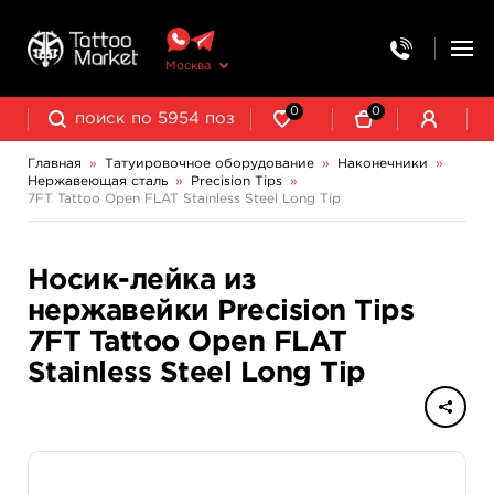
Москва
0
0
Главная
»
Татуировочное оборудование
»
Наконечники
»
Нержавеющая сталь
»
Precision Tips
»
Колпачки, подставки, миксеры для краски
Трансферная бумага и принадлежности
Одноразовые стерильные
7FT Tattoo Open FLAT Stainless Steel Long Tip
Носик-лейка из
нержавейки Precision Tips
7FT Tattoo Open FLAT
Stainless Steel Long Tip