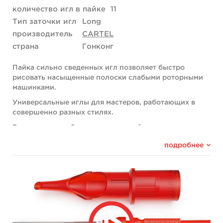
количество игл в пайке
11
Тип заточки игл
Long
производитель
CARTEL
страна
Гонконг
Пайка сильно сведенных игл позволяет быстро
рисовать насыщенные полоски слабыми роторными
машинками.
Универсальные иглы для мастеров, работающих в
совершенно разных стилях.
Эластичная мембрана имеет мягкий ход, позволяя
запускать машины на малой мощности.
подробнее
Специальный силикон выдерживает экстремальные
нагрузки сохраняя эластичность.
Мембрана подходит для мощных машин с длинным
ходом.
Особенности:
Картриджи для универсальных линий.