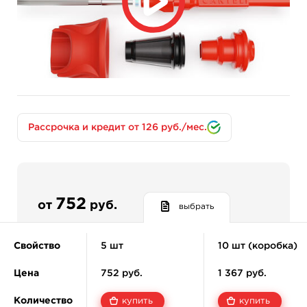
Стабилизатор положения игл.
Эргономичная насадка-держатель.
Информативный наконечник для контроля
линий.
Рассрочка и кредит от 126 руб./мес.
752
от
руб.
выбрать
Свойство
5 шт
10 шт (коробка)
Цена
752 руб.
1 367 руб.
Количество
купить
купить