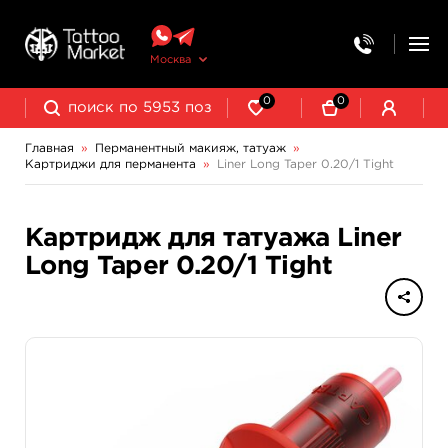
Москва
0
0
Главная
»
Перманентный макияж, татуаж
»
Картриджи для перманента
»
Liner Long Taper 0.20/1 Tight
Выведение и осветление татуажа
Картридж для татуажа Liner
Long Taper 0.20/1 Tight