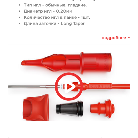
Тип игл - обычные, гладкие.
Диаметр игл - 0.20мм.
Количество игл в пайке - 1шт.
Длина заточки - Long Taper.
Многостадийная технология заточки и полировки
подробнее
сферы на кончике иглы создана для уменьшения
травматизации кожи на лице и создания максимально
четких тончайших линий.
Идеальный инструмент для мастеров перманентного
макияжа.
Технологичная игла для создания самого мягкого
напыления.
Гид по размерам контурных игл.
Картриджи для перманентного макияжа.
Самые тонкие иглы с длинной заточкой.
Стабилизатор положения игл.
Эргономичная насадка-держатель
Эластичная мембрана имеет мягкий ход,
позволяя запускать машины на малой
мощности.