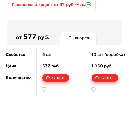
Рассрочка и кредит от 97 руб./мес.
Специальный силикон выдерживает
экстремальные нагрузки сохраняя
эластичность.
Мембрана подходит для мощных машин с
длинным ходом.
577
от
руб.
10 картриджей в упаковке.
выбрать
Свойство
5 шт
10 шт (коробка)
Цена
577 руб.
1 050 руб.
Количество
купить
купить