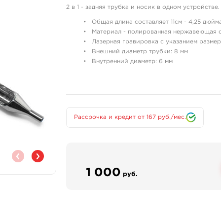
2 в 1 - задняя трубка и носик в одном устройстве.
Общая длина составляет 11см - 4,25 дюйма
Материал - полированная нержавеющая с
Лазерная гравировка с указанием размер
Внешний диаметр трубки: 8 мм
Внутренний диаметр: 6 мм
Подходит для игл спаянных кругом - Round:
18RLB – пайка 18 игл контурная,
18RSB - пайка 18 игл покрасочная, теневая.
Рассрочка и кредит от 167 руб./мес.
1 000
руб.