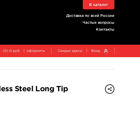
В каталог
Доставка по всей России
Частые вопросы
Контакты
|
|
(
0
)
0
руб.
оформить
Скидки здесь!
Вход
ess Steel Long Tip