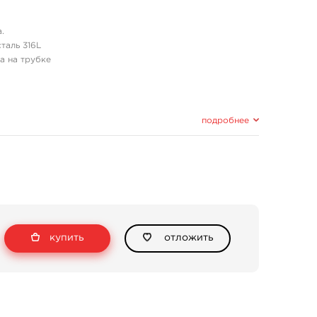
.
таль 316L
а на трубке
подробнее
купить
отложить