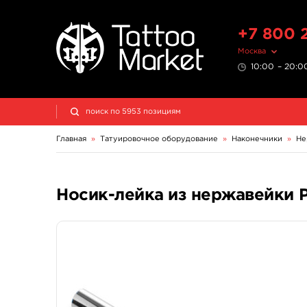
+7 800 
Москва
10:00 – 20:00
Главная
»
Татуировочное оборудование
»
Наконечники
»
Не
Носик-лейка из нержавейки Pre