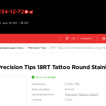
234-12-72
, вск 10:00 – 18:00
(0)
|
показать
ржавеющая сталь
»
Precision Tips
»
18RT Tattoo Round Stainless Steel Long Tip
cision Tips 18RT Tattoo Round Stainl
Есть на складе
материал
Сталь 316L
вид насадки
Round
производитель
Precision Tattoo Supply
страна
США