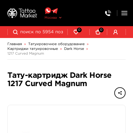
Москва
0
0
Главная
»
Татуировочное оборудование
»
Картриджи татуировочные
»
Dark Horse
»
Колпачки, подставки, миксеры для краски
Трансферная бумага и принадлежности
1217 Curved Magnum
Тату-картридж Dark Horse
1217 Curved Magnum