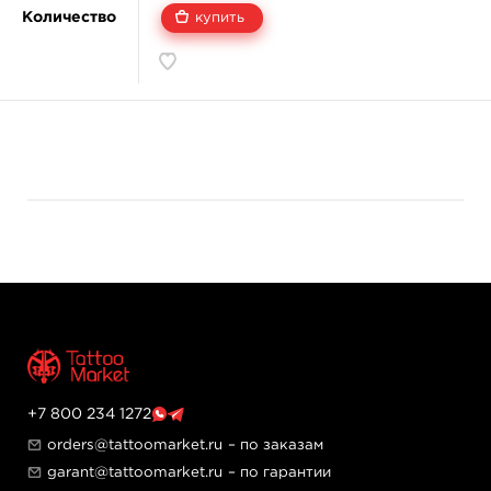
Количество
купить
+7 800 234 1272
orders@tattoomarket.ru
– по заказам
garant@tattoomarket.ru
– по гарантии