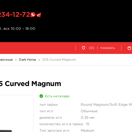
234-12-72
, вск 10:00 – 18:00
(0)
|
показать
овочные
»
Dark Horse
»
1215 Curved Magnum
15 Curved Magnum
Есть на складе
тип пайки
Round Magnum/Soft Edge 
тип игл
Обычные
диаметр игл
0,35 мм
количество игл в пайке
15
Тип заточки игл
Medium