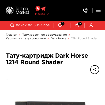
Москва
0
0
Главная
»
Татуировочное оборудование
»
Картриджи татуировочные
»
Dark Horse
»
1214 Round Shader
Колпачки, подставки, миксеры для краски
Трансферная бумага и принадлежности
Тату-картридж Dark Horse
1214 Round Shader