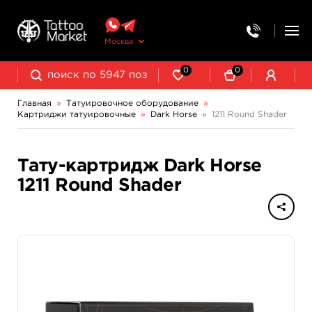
Москва
0
0
Главная
»
Татуировочное оборудование
»
Картриджи татуировочные
»
Dark Horse
»
1211 Round Shader
Колпачки, подставки, миксеры для краски
Трансферная бумага и принадлежности
Тату-картридж Dark Horse
1211 Round Shader