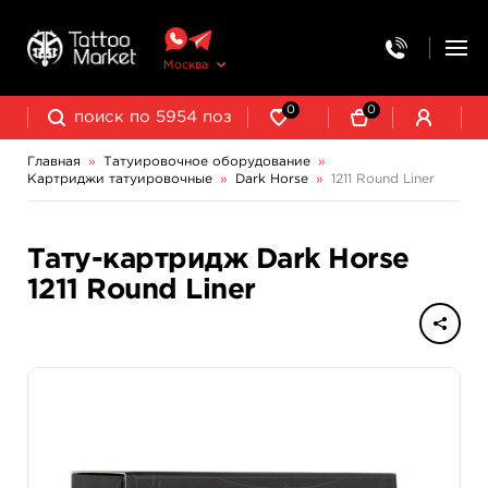
Москва
0
0
Главная
»
Татуировочное оборудование
»
Картриджи татуировочные
»
Dark Horse
»
1211 Round Liner
Колпачки, подставки, миксеры для краски
Трансферная бумага и принадлежности
Тату-картридж Dark Horse
1211 Round Liner