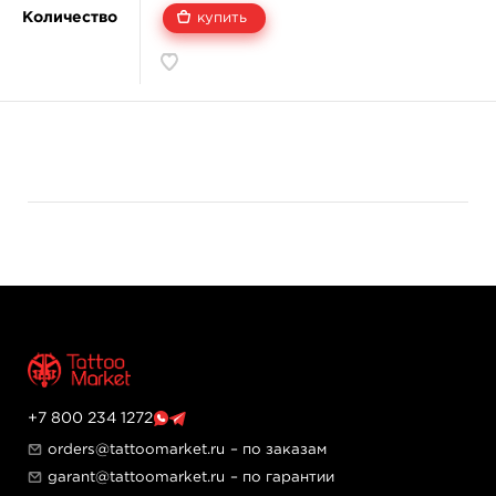
Количество
купить
+7 800 234 1272
orders@tattoomarket.ru
– по заказам
garant@tattoomarket.ru
– по гарантии