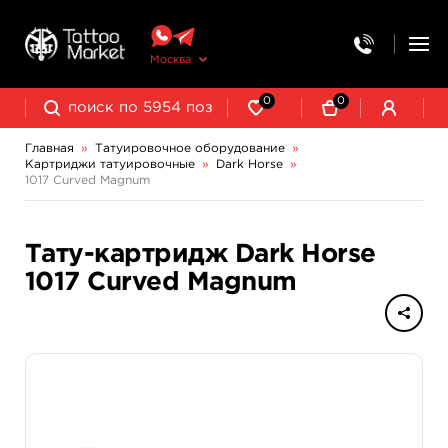
Москва
0
0
Главная
»
Татуировочное оборудование
»
Картриджи татуировочные
»
Dark Horse
»
Колпачки, подставки, миксеры для краски
Трансферная бумага и принадлежности
1017 Curved Magnum
Тату-картридж Dark Horse
1017 Curved Magnum