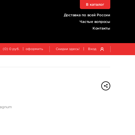
В каталог
Доставка по всей России
Частые вопросы
Контакты
|
|
(
0
)
0
руб.
оформить
Скидки здесь!
Вход
Magnum