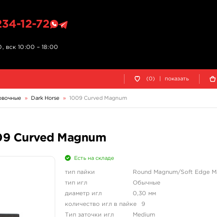
234-12-72
, вск 10:00 – 18:00
(0)
|
показать
овочные
»
Dark Horse
»
1009 Curved Magnum
009 Curved Magnum
Есть на складе
тип пайки
Round Magnum/Soft Edge 
тип игл
Обычные
диаметр игл
0,30 мм
количество игл в пайке
9
Тип заточки игл
Medium