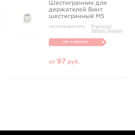
Шестигранник для
держателей Винт
шестигранный М5
производитель
Precision
Tattoo Supply
Нет в наличии
97
от
руб.