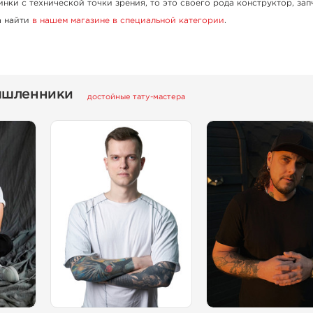
инки с технической точки зрения, то это своего рода конструктор, зап
а найти
в нашем магазине в специальной категории
.
ышленники
достойные тату-мастера