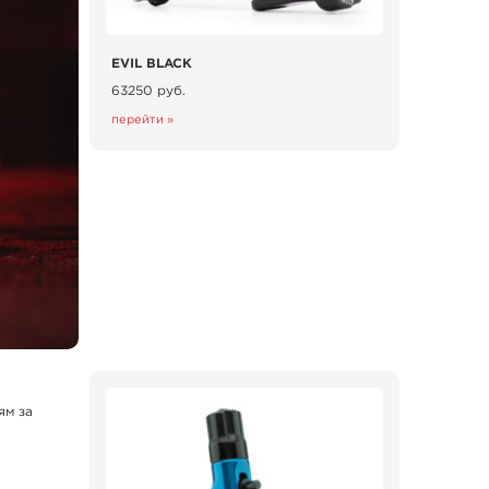
EVIL BLACK
63250 руб.
перейти »
ям за