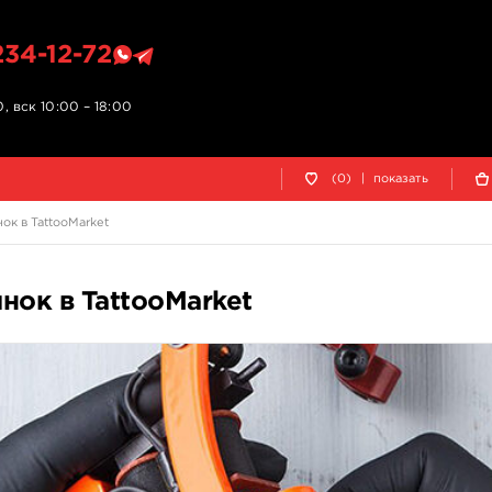
234-12-72
, вск 10:00 – 18:00
(0)
|
показать
к в TattooMarket
ок в TattooMarket