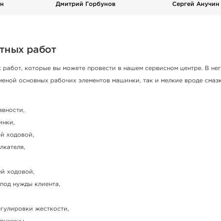
н
Дмитрий Горбунов
Сергей Анучин
тных работ
работ, которые вы можете провести в нашем сервисном центре. В нег
меной основных рабочих элементов машинки, так и мелкие вроде смаз
авности,
инки,
й ходовой,
лкателя,
й ходовой,
под нужды клиента,
егулировки жесткости,