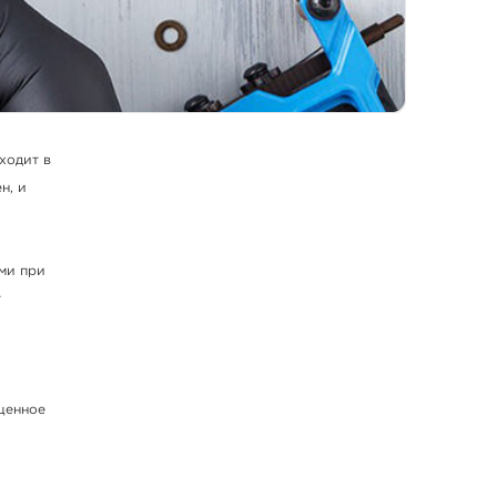
ходит в
н, и
ми при
т
ценное