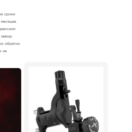
ые сроки
 месяцев.
ервисном
 завод-
но обратно
х не