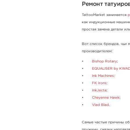
Ремонт татуиро
TattooMarket занимается
р
как индукционные машинк
простая замена детали и
Вот список брендов, чьи 
производителем:
Bishop Rotary
;
EQUALISER by KWA
Ink Machines
;
FK Irons
;
InkJecta
;
Cheyenne Hawk
;
Vlad Blad
.
Самые частые причины об
пружины, смазки направля