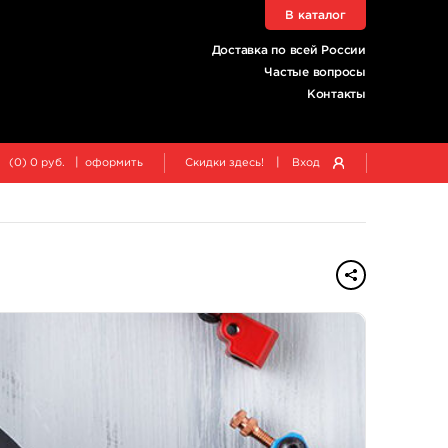
В каталог
Доставка по всей России
Частые вопросы
Контакты
|
|
(
0
)
0
руб.
оформить
Скидки здесь!
Вход