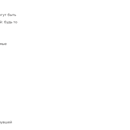
огут быть
: будь то
емые
нувшей