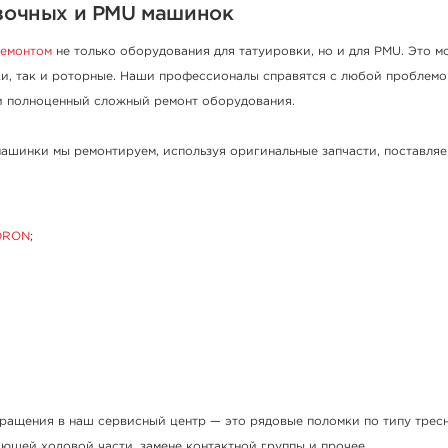
вочных и PMU машинок
емонтом
не только оборудования для татуировки, но и для PMU. Это м
и, так и роторные. Наши профессионалы справятся с любой проблемой
ли полноценный сложный ремонт оборудования.
машинки мы ремонтируем, используя оригинальные запчасти, поставля
DRON
;
ращения в наш сервисный центр — это рядовые поломки по типу трес
ющей ходовой части, замене контактной группы и прочее.