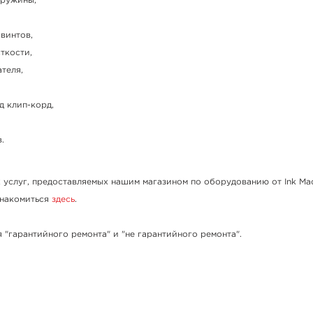
пружины,
винтов,
ткости,
теля,
д клип-корд,
.
 услуг, предоставляемых нашим магазином по оборудованию от Ink Mac
знакомиться
здесь
.
 "гарантийного ремонта" и "не гарантийного ремонта".