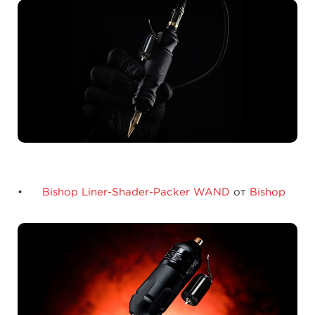
Bishop Liner-Shader-Packer WAND
от
Bishop