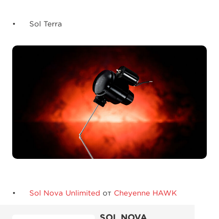
Sol Terra
Sol Nova Unlimited
от
Cheyenne HAWK
SOL NOVA