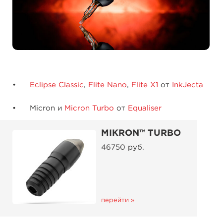
Eclipse Classic
,
Flite Nano
,
Flite X1
от
InkJecta
Micron и
Micron Turbo
от
Equaliser
MIKRON™ TURBO
46750 руб.
перейти »