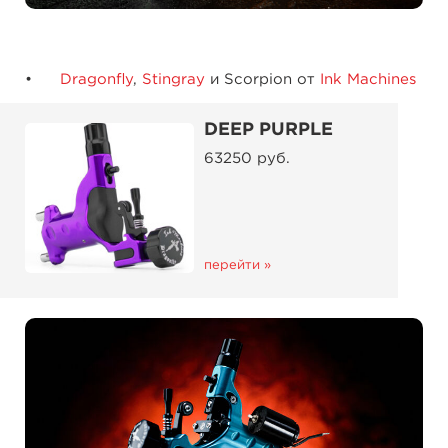
Dragonfly
,
Stingray
и Scorpion от
Ink Machines
DEEP PURPLE
63250 руб.
перейти »