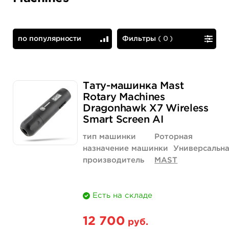
по популярности
Фильтры
(
0
)
по популярности
сначала дешевые
Тату-машинка Mast
Rotary Machines
Dragonhawk X7 Wireless
Smart Screen AI
тип машинки
Роторная
назначение машинки
Универсальн
производитель
MAST
Есть на складе
12 700
руб.