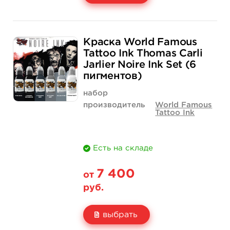
Свойство
1 унция - 30 мл
Краска World Famous
Цена
1 550 руб.
Tattoo Ink Thomas Carli
Jarlier Noire Ink Set (6
Количество
купить
пигментов)
набор
производитель
World Famous
Tattoo Ink
Есть на складе
7 400
от
руб.
выбрать