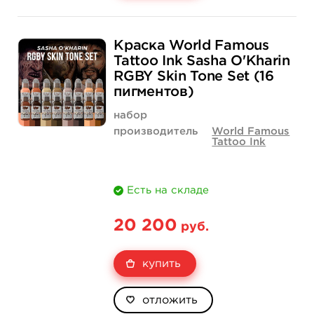
Свойство
1 унция - 30 мл
2 унции - 60 мл
Краска World Famous
Цена
585 руб.
831 руб.
Tattoo Ink Sasha O'Kharin
RGBY Skin Tone Set (16
Количество
купить
купить
пигментов)
набор
производитель
World Famous
Tattoo Ink
Есть на складе
20 200
руб.
купить
отложить