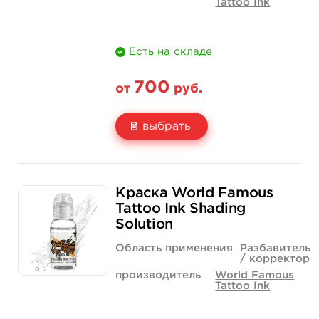
Tattoo Ink
Есть на складе
700
от
руб.
выбрать
Свойство
1/2 унции - 15 мл
1 унция - 30 мл
Краска World Famous
Цена
700 руб.
1 000 руб.
Tattoo Ink Shading
Solution
Количество
купить
купить
Область применения
Разбавитель
/ корректор
производитель
World Famous
Tattoo Ink