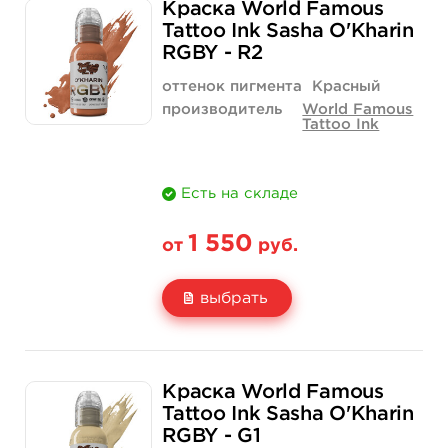
Краска World Famous
Цена
1 550 руб.
Tattoo Ink Sasha O'Kharin
RGBY - R2
Количество
купить
оттенок пигмента
Красный
производитель
World Famous
Tattoo Ink
Есть на складе
1 550
от
руб.
выбрать
Свойство
1 унция - 30 мл
Краска World Famous
Цена
1 550 руб.
Tattoo Ink Sasha O'Kharin
RGBY - G1
Количество
купить