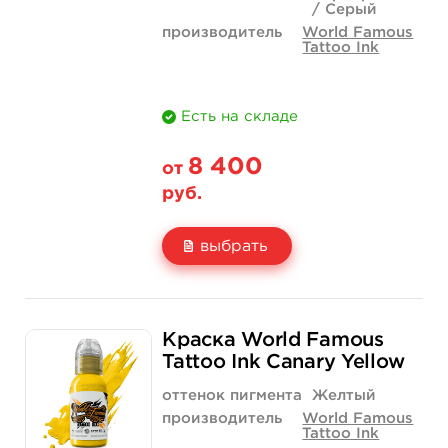
/ Серый
производитель
World Famous
Tattoo Ink
Есть на складе
8 400
от
руб.
выбрать
Свойство
1 унция - 30 мл
4 унции - 120 мл
Краска World Famous
Цена
8 400 руб.
23 800 руб.
Tattoo Ink Canary Yellow
Количество
купить
купить
оттенок пигмента
Желтый
производитель
World Famous
Tattoo Ink