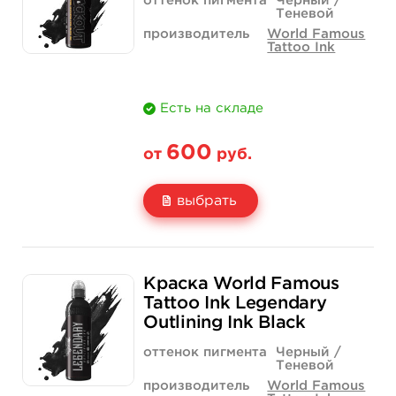
оттенок пигмента
Черный /
Теневой
производитель
World Famous
Tattoo Ink
Есть на складе
600
от
руб.
выбрать
Свойство
1/2 унции - 15 мл
1 унция - 30 мл
Краска World Famous
Цена
600 руб.
925 руб.
Tattoo Ink Legendary
Outlining Ink Black
Количество
купить
купить
оттенок пигмента
Черный /
Теневой
производитель
World Famous