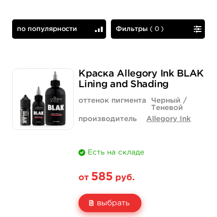
по популярности
Фильтры
(
0
)
по популярности
сначала дешевые
Краска Allegory Ink BLAK
Lining and Shading
оттенок пигмента
Черный /
Теневой
производитель
Allegory Ink
Есть на складе
585
от
руб.
выбрать