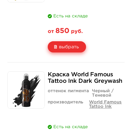
Есть на складе
850
от
руб.
выбрать
Свойство
1/2 унции - 15 мл
1 унция - 30 мл
Краска World Famous
Цена
850 руб.
1 400 руб.
Tattoo Ink Dark Greywash
Количество
купить
купить
оттенок пигмента
Черный /
Теневой
производитель
World Famous
Tattoo Ink
Есть на складе