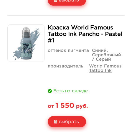
выбрать
Свойство
1/2 унции - 15 мл
1 унция - 30 мл
Краска World Famous
Цена
299 руб.
499 руб.
Tattoo Ink Pancho - Pastel
#1
Количество
купить
купить
оттенок пигмента
Синий,
Серебряный
/ Серый
производитель
World Famous
Tattoo Ink
Есть на складе
1 550
от
руб.
выбрать