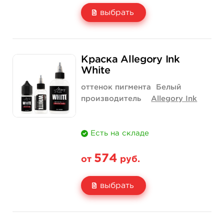
выбрать
Свойство
1/2 унции - 15 мл
1 унция - 30 мл
Краска Allegory Ink
Цена
850 руб.
1 400 руб.
White
Количество
купить
купить
оттенок пигмента
Белый
производитель
Allegory Ink
Есть на складе
574
от
руб.
выбрать
Свойство
1 унция - 30 мл
2 унции - 60 мл