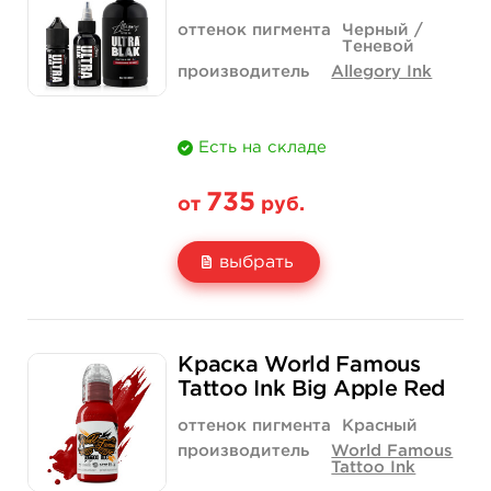
Количество
купить
купить
оттенок пигмента
Черный /
Теневой
производитель
Allegory Ink
Есть на складе
735
от
руб.
выбрать
Свойство
1 унция - 30 мл
2 унции - 60 мл
Краска World Famous
Цена
735 руб.
1 257 руб.
Tattoo Ink Big Apple Red
Количество
купить
купить
оттенок пигмента
Красный
производитель
World Famous
Tattoo Ink