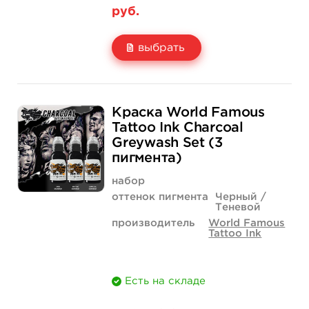
руб.
выбрать
Свойство
1 унция - 30 мл
4 унции - 120 мл
Краска World Famous
Цена
8 400 руб.
23 800 руб.
Tattoo Ink Charcoal
Greywash Set (3
Количество
купить
купить
пигмента)
набор
оттенок пигмента
Черный /
Теневой
производитель
World Famous
Tattoo Ink
Есть на складе