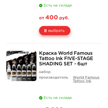
Есть на складе
400
от
руб.
выбрать
Свойство
1 унция - 30 мл
2 унции - 60 мл
Краска World Famous
Цена
400 руб.
650 руб.
Tattoo Ink FIVE-STAGE
SHADING SET - 6шт
Количество
купить
купить
набор
производитель
World Famous
Tattoo Ink
Есть на складе