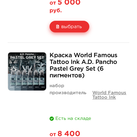
5 000
от
руб.
выбрать
Свойство
1 унция - 30 мл
2 унции - 60 мл
Краска World Famous
Цена
5 000 руб.
7 400 руб.
Tattoo Ink A.D. Pancho
Pastel Grey Set (6
Количество
нет на складе
купить
пигментов)
набор
производитель
World Famous
Tattoo Ink
Есть на складе
8 400
от