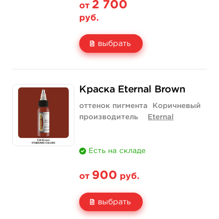
2 700
от
руб.
выбрать
Свойство
1 унция - 30 мл
2 унции - 60 мл
Краска Eternal Brown
Цена
2 700 руб.
3 750 руб.
оттенок пигмента
Коричневый
Количество
купить
купить
производитель
Eternal
Есть на складе
900
от
руб.
выбрать