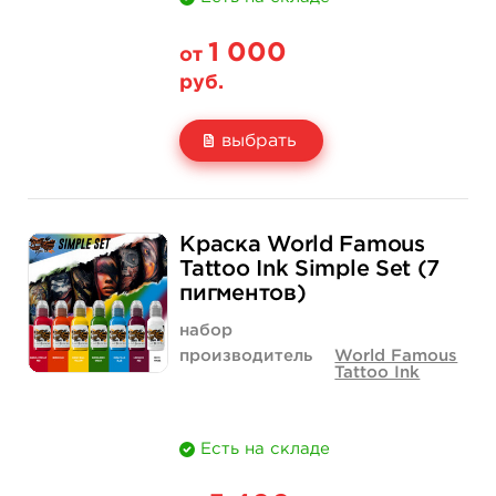
1 000
от
руб.
выбрать
Свойство
1 унция - 30 мл
2 унции - 60 мл
Краска World Famous
Цена
1 000 руб.
1 500 руб.
Tattoo Ink Simple Set (7
пигментов)
Количество
купить
купить
набор
производитель
World Famous
Tattoo Ink
Есть на складе