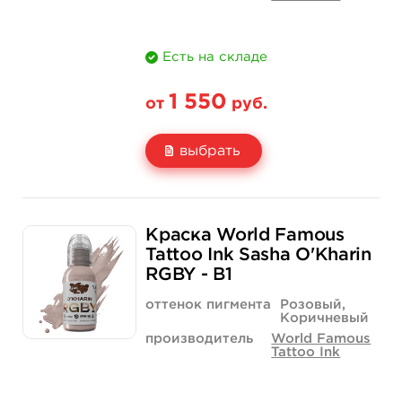
Есть на складе
1 550
от
руб.
выбрать
Свойство
1 унция - 30 мл
Краска World Famous
Цена
1 550 руб.
Tattoo Ink Sasha O'Kharin
RGBY - B1
Количество
купить
оттенок пигмента
Розовый,
Коричневый
производитель
World Famous
Tattoo Ink