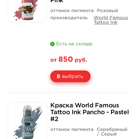
Pink
Количество
нет на складе
купить
оттенок пигмента
Розовый
производитель
World Famous
Tattoo Ink
Есть на складе
850
от
руб.
выбрать
Свойство
1/2 унции - 15 мл
1 унция - 30 мл
Краска World Famous
Цена
850 руб.
1 400 руб.
Tattoo Ink Pancho - Pastel
#2
Количество
купить
купить
оттенок пигмента
Серебряный
/ Серый