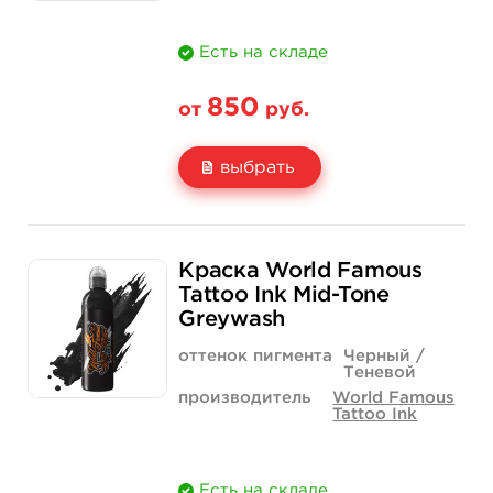
Есть на складе
850
от
руб.
выбрать
Свойство
1/2 унции - 15 мл
1 унция - 30 мл
Краска World Famous
Цена
850 руб.
1 400 руб.
Tattoo Ink Mid-Tone
Greywash
Количество
купить
купить
оттенок пигмента
Черный /
Теневой
производитель
World Famous
Tattoo Ink
Есть на складе