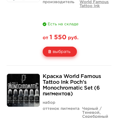
производитель
World Famous
Tattoo Ink
Есть на складе
1 550
от
руб.
выбрать
Свойство
1 унция - 30 мл
4 унции - 120 мл
Краска World Famous
Цена
1 550 руб.
4 400 руб.
Tattoo Ink Poch's
Monochromatic Set (6
Количество
купить
купить
пигментов)
набор
оттенок пигмента
Черный /
Теневой,
Серебряный