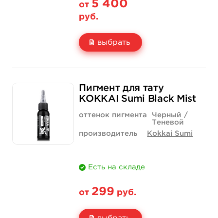
5 400
от
руб.
выбрать
Свойство
1/2 унции - 15 мл
Пигмент для тату
Цена
5 400 руб.
KOKKAI Sumi Black Mist
Количество
купить
оттенок пигмента
Черный /
Теневой
производитель
Kokkai Sumi
Есть на складе
299
от
руб.