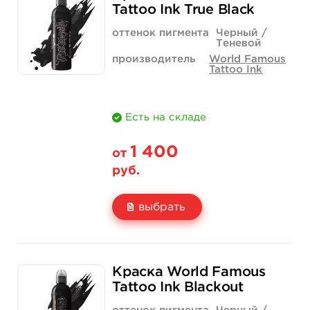
Цена
500 руб.
700 руб.
Tattoo Ink True Black
Количество
купить
купить
оттенок пигмента
Черный /
Теневой
производитель
World Famous
Tattoo Ink
Есть на складе
1 400
от
руб.
выбрать
Свойство
1 унция - 30 мл
4 унции - 120 мл
Краска World Famous
Цена
1 400 руб.
3 900 руб.
Tattoo Ink Blackout
Количество
купить
купить