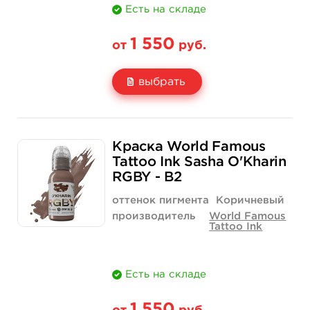
Есть на складе
1 550
от
руб.
выбрать
Свойство
1 унция - 30 мл
Краска World Famous
Цена
1 550 руб.
Tattoo Ink Sasha O'Kharin
RGBY - B2
Количество
купить
оттенок пигмента
Коричневый
производитель
World Famous
Tattoo Ink
Есть на складе
1 550