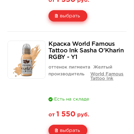
от
руб.
выбрать
Свойство
1 унция - 30 мл
Краска World Famous
Цена
1 550 руб.
Tattoo Ink Sasha O'Kharin
RGBY - Y1
Количество
купить
оттенок пигмента
Желтый
производитель
World Famous
Tattoo Ink
Есть на складе
1 550
от
руб.
выбрать