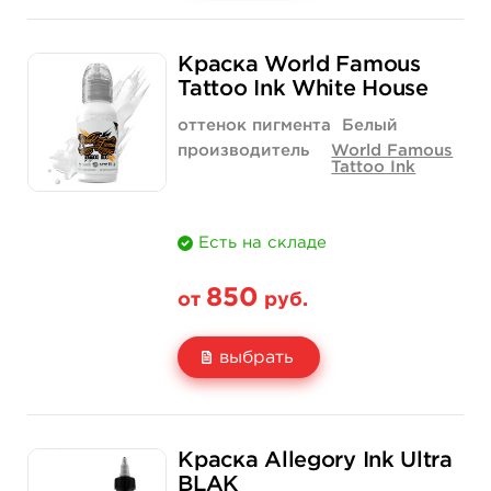
Свойство
1/2 унции - 15 мл
1 унция - 30 мл
Краска World Famous
Цена
900 руб.
1 520 руб.
Tattoo Ink White House
Количество
купить
купить
оттенок пигмента
Белый
производитель
World Famous
Tattoo Ink
Есть на складе
850
от
руб.
выбрать
Свойство
1/2 унции - 15 мл
1 унция - 30 мл
Краска Allegory Ink Ultra
Цена
850 руб.
1 400 руб.
BLAK