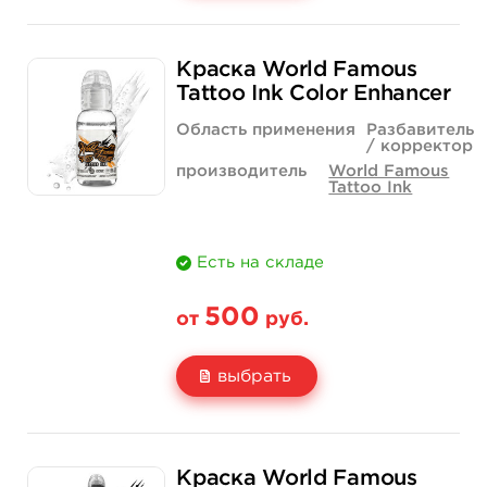
Свойство
1 унция - 30 мл
4 унции - 120 мл
Краска World Famous
Цена
7 400 руб.
19 800 руб.
Tattoo Ink Color Enhancer
Количество
купить
купить
Область применения
Разбавитель
/ корректор
производитель
World Famous
Tattoo Ink
Есть на складе
500
от
руб.
выбрать
Свойство
1 унция - 30 мл
2 унции - 60 мл
Краска World Famous