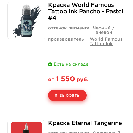
Краска World Famous
Цена
574 руб.
1 158 руб.
Tattoo Ink Pancho - Pastel
#4
Количество
купить
купить
оттенок пигмента
Черный /
Теневой
производитель
World Famous
Tattoo Ink
Есть на складе
1 550
от
руб.
выбрать
Свойство
1 унция - 30 мл
4 унции - 120 мл
Краска Eternal Tangerine
Цена
1 550 руб.
4 400 руб.