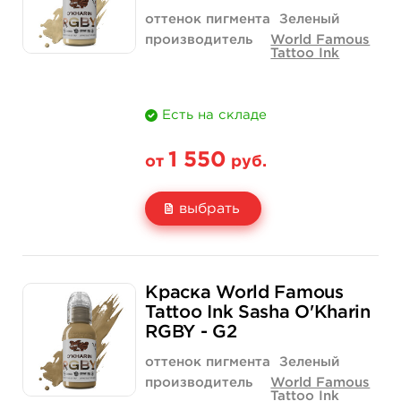
оттенок пигмента
Зеленый
производитель
World Famous
Tattoo Ink
Есть на складе
1 550
от
руб.
выбрать
Свойство
1 унция - 30 мл
Краска World Famous
Цена
1 550 руб.
Tattoo Ink Sasha O'Kharin
RGBY - G2
Количество
купить
оттенок пигмента
Зеленый
производитель
World Famous
Tattoo Ink