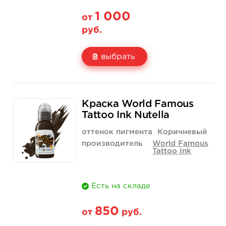
1 000
от
руб.
выбрать
Свойство
1 унция - 30 мл
2 унции - 60 мл
Краска World Famous
Цена
1 000 руб.
1 500 руб.
Tattoo Ink Nutella
Количество
купить
купить
оттенок пигмента
Коричневый
производитель
World Famous
Tattoo Ink
Есть на складе
850
от
руб.