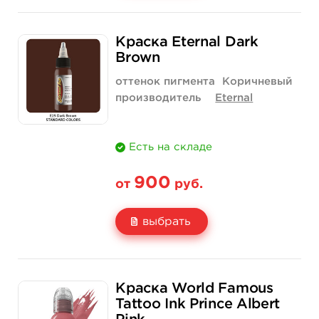
Свойство
1 унция - 30 мл
4 унции - 120 мл
Краска Eternal Dark
Цена
1 550 руб.
4 400 руб.
Brown
Количество
купить
купить
оттенок пигмента
Коричневый
производитель
Eternal
Есть на складе
900
от
руб.
выбрать
Свойство
1/2 унции - 15 мл
1 унция - 30 мл
Краска World Famous
Цена
900 руб.
1 520 руб.
Tattoo Ink Prince Albert