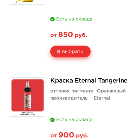
Есть на складе
850
от
руб.
выбрать
Свойство
1/2 унции - 15 мл
1 унция - 30 мл
Краска Eternal Tangerine
Цена
850 руб.
1 400 руб.
оттенок пигмента
Оранжевый
Количество
купить
купить
производитель
Eternal
Есть на складе
900
от
руб.