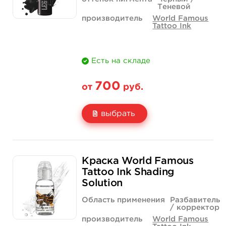
Теневой
производитель
World Famous
Tattoo Ink
Есть на складе
700
от
руб.
выбрать
Свойство
1/2 унции - 15 мл
1 унция - 30 мл
Краска World Famous
Цена
700 руб.
1 000 руб.
Tattoo Ink Shading
Solution
Количество
купить
купить
Область применения
Разбавитель
/ корректор
производитель
World Famous