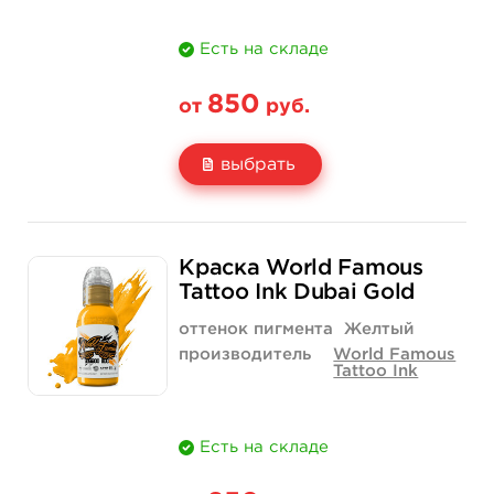
Есть на складе
850
от
руб.
выбрать
Свойство
1/2 унции - 15 мл
1 унция - 30 мл
Краска World Famous
Цена
850 руб.
1 400 руб.
Tattoo Ink Dubai Gold
Количество
купить
купить
оттенок пигмента
Желтый
производитель
World Famous
Tattoo Ink
Есть на складе