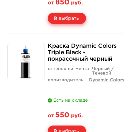
850
от
руб.
выбрать
Свойство
1/2 унции - 15 мл
1 унция - 30 мл
Краска Dynamic Colors
Цена
850 руб.
1 400 руб.
Triple Black -
покрасочный черный
Количество
купить
купить
оттенок пигмента
Черный /
Теневой
производитель
Dynamic Colors
Есть на складе
550
от
руб.
выбрать