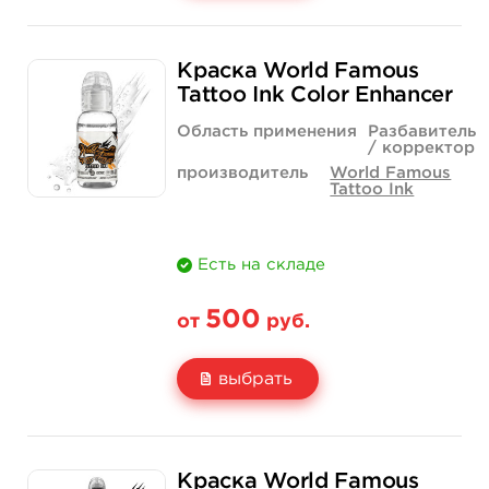
Свойство
1 унция - 30 мл
2 унции - 60 мл
Краска World Famous
Цена
585 руб.
831 руб.
Tattoo Ink Color Enhancer
Количество
купить
купить
Область применения
Разбавитель
/ корректор
производитель
World Famous
Tattoo Ink
Есть на складе
500
от
руб.
выбрать
Свойство
1 унция - 30 мл
2 унции - 60 мл
Краска World Famous