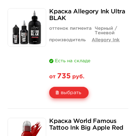
Свойство
1/2 унции - 15 мл
1 унция - 30 мл
Краска Allegory Ink Ultra
Цена
850 руб.
1 400 руб.
BLAK
Количество
купить
купить
оттенок пигмента
Черный /
Теневой
производитель
Allegory Ink
Есть на складе
735
от
руб.
выбрать
Свойство
1 унция - 30 мл
2 унции - 60 мл
Краска World Famous
Цена
735 руб.
1 257 руб.
Tattoo Ink Big Apple Red