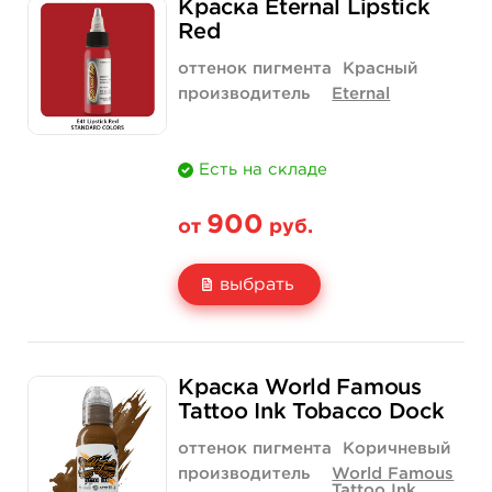
Краска Eternal Lipstick
Цена
850 руб.
1 400 руб.
Red
Количество
купить
купить
оттенок пигмента
Красный
производитель
Eternal
Есть на складе
900
от
руб.
выбрать
Свойство
1/2 унции - 15 мл
1 унция - 30 мл
Краска World Famous
Цена
900 руб.
1 520 руб.
Tattoo Ink Tobacco Dock
Количество
купить
купить
оттенок пигмента
Коричневый
производитель
World Famous
Tattoo Ink