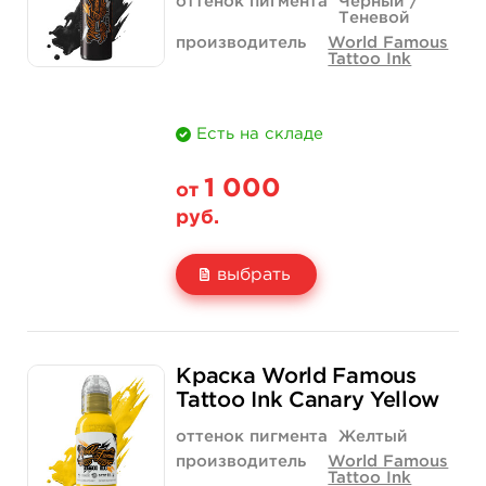
купить
купить
оттенок пигмента
Черный /
Теневой
производитель
World Famous
Tattoo Ink
Есть на складе
1 000
от
руб.
выбрать
Свойство
1 унция - 30 мл
2 унции - 60 мл
Краска World Famous
Цена
1 000 руб.
1 500 руб.
Tattoo Ink Canary Yellow
Количество
купить
купить
оттенок пигмента
Желтый
производитель
World Famous
Tattoo Ink