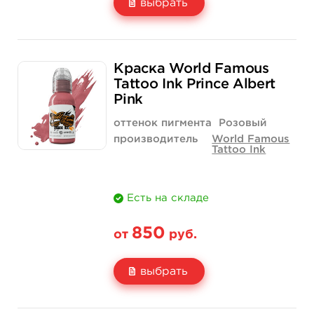
выбрать
Свойство
1/2 унции - 15 мл
1 унция - 30 мл
Краска World Famous
Цена
900 руб.
1 520 руб.
Tattoo Ink Prince Albert
Pink
Количество
нет на складе
купить
оттенок пигмента
Розовый
производитель
World Famous
Tattoo Ink
Есть на складе
850
от
руб.
выбрать