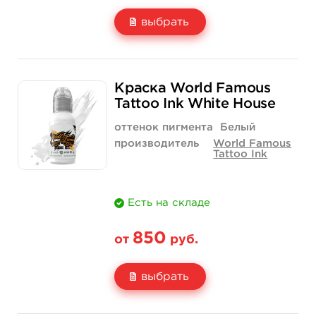
выбрать
Свойство
1 унция - 30 мл
2 унции - 60 мл
Краска World Famous
Цена
2 700 руб.
3 750 руб.
Tattoo Ink White House
Количество
купить
купить
оттенок пигмента
Белый
производитель
World Famous
Tattoo Ink
Есть на складе
850
от
руб.
выбрать