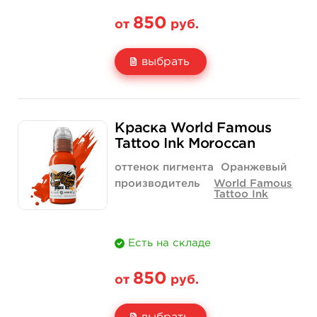
850
от
руб.
выбрать
Свойство
1/2 унции - 15 мл
1 унция - 30 мл
Краска World Famous
Цена
850 руб.
1 400 руб.
Tattoo Ink Moroccan
Количество
купить
купить
оттенок пигмента
Оранжевый
производитель
World Famous
Tattoo Ink
Есть на складе
850
от
руб.