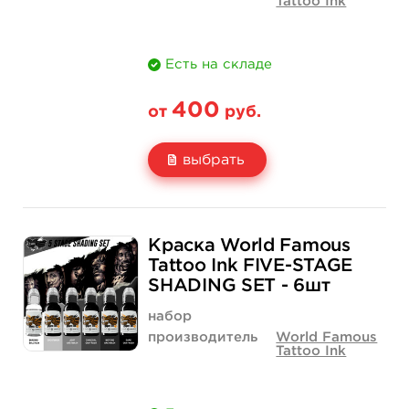
Tattoo Ink
Есть на складе
400
от
руб.
выбрать
Свойство
1 унция - 30 мл
2 унции - 60 мл
Краска World Famous
Цена
400 руб.
650 руб.
Tattoo Ink FIVE-STAGE
SHADING SET - 6шт
Количество
купить
купить
набор
производитель
World Famous
Tattoo Ink