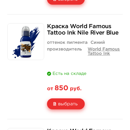
Свойство
1/2 унции - 15 мл
1 унция - 30 мл
Краска World Famous
Цена
550 руб.
900 руб.
Tattoo Ink Nile River Blue
Количество
купить
купить
оттенок пигмента
Синий
производитель
World Famous
Tattoo Ink
Есть на складе
850
от
руб.
выбрать
Свойство
1/2 унции - 15 мл
1 унция - 30 мл