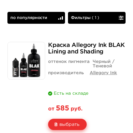
по популярности
Фильтры
(
1
)
по популярности
сначала дешевые
Краска Allegory Ink BLAK
Lining and Shading
оттенок пигмента
Черный /
Теневой
производитель
Allegory Ink
Есть на складе
585
от
руб.
выбрать