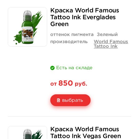
Свойство
1 унция - 30 мл
2 унции - 60 мл
Краска World Famous
Цена
574 руб.
1 158 руб.
Tattoo Ink Everglades
Green
Количество
купить
купить
оттенок пигмента
Зеленый
производитель
World Famous
Tattoo Ink
Есть на складе
850
от
руб.
выбрать
Свойство
1/2 унции - 15 мл
1 унция - 30 мл
Краска World Famous
Цена
850 руб.
1 400 руб.
Tattoo Ink Vegas Green