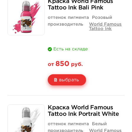
Краска World Famous
Цена
850 руб.
1 400 руб.
Tattoo Ink Bali Pink
Количество
купить
купить
оттенок пигмента
Розовый
производитель
World Famous
Tattoo Ink
Есть на складе
850
от
руб.
выбрать
Свойство
1/2 унции - 15 мл
1 унция - 30 мл
Краска World Famous
Цена
850 руб.
1 400 руб.
Tattoo Ink Portrait White
Количество
купить
купить
оттенок пигмента
Белый
производитель
World Famous