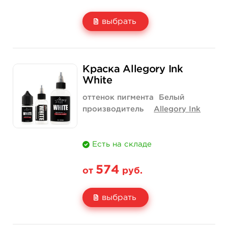
выбрать
Свойство
1/2 унции - 15 мл
1 унция - 30 мл
Краска Allegory Ink
Цена
900 руб.
1 550 руб.
White
Количество
купить
купить
оттенок пигмента
Белый
производитель
Allegory Ink
Есть на складе
574
от
руб.
выбрать