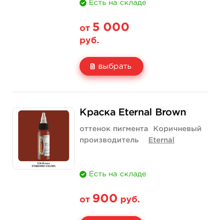
Есть на складе
5 000
от
руб.
выбрать
Свойство
1 унция - 30 мл
2 унции - 60 мл
Краска Eternal Brown
Цена
5 000 руб.
7 400 руб.
оттенок пигмента
Коричневый
Количество
нет на складе
купить
производитель
Eternal
Есть на складе
900
от
руб.