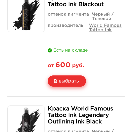
Цена
500 руб.
700 руб.
Tattoo Ink Blackout
Количество
купить
купить
оттенок пигмента
Черный /
Теневой
производитель
World Famous
Tattoo Ink
Есть на складе
600
от
руб.
выбрать
Свойство
1/2 унции - 15 мл
1 унция - 30 мл
Краска World Famous
Цена
600 руб.
925 руб.
Tattoo Ink Legendary
Outlining Ink Black
Количество
купить
купить
оттенок пигмента
Черный /