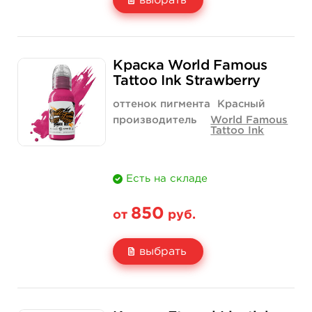
выбрать
Свойство
1/2 унции - 15 мл
1 унция - 30 мл
Краска World Famous
Цена
850 руб.
1 400 руб.
Tattoo Ink Strawberry
Количество
купить
купить
оттенок пигмента
Красный
производитель
World Famous
Tattoo Ink
Есть на складе
850
от
руб.
выбрать
Свойство
1/2 унции - 15 мл
1 унция - 30 мл