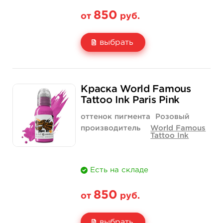
850
от
руб.
выбрать
Свойство
1/2 унции - 15 мл
1 унция - 30 мл
Краска World Famous
Цена
850 руб.
1 400 руб.
Tattoo Ink Paris Pink
Количество
купить
купить
оттенок пигмента
Розовый
производитель
World Famous
Tattoo Ink
Есть на складе
850
от
руб.
выбрать