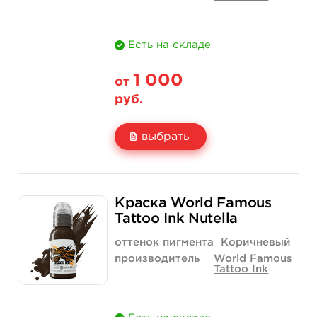
Есть на складе
1 000
от
руб.
выбрать
Свойство
1 унция - 30 мл
2 унции - 60 мл
Краска World Famous
Цена
1 000 руб.
1 500 руб.
Tattoo Ink Nutella
Количество
купить
купить
оттенок пигмента
Коричневый
производитель
World Famous
Tattoo Ink