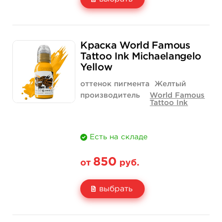
Свойство
1/2 унции - 15 мл
1 унция - 30 мл
Краска World Famous
Цена
850 руб.
1 400 руб.
Tattoo Ink Michaelangelo
Yellow
Количество
купить
купить
оттенок пигмента
Желтый
производитель
World Famous
Tattoo Ink
Есть на складе
850
от
руб.
выбрать