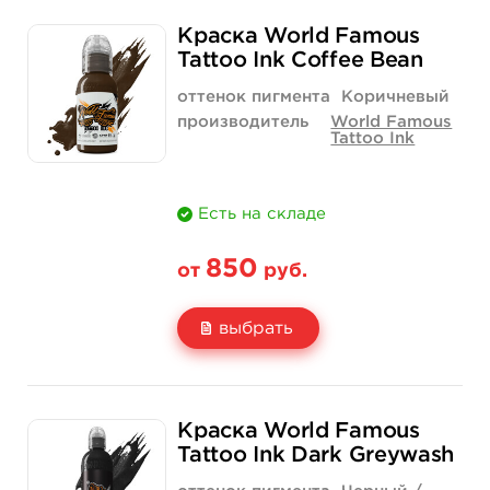
Свойство
1/2 унции - 15 мл
1 унция - 30 мл
Краска World Famous
Цена
850 руб.
1 400 руб.
Tattoo Ink Coffee Bean
Количество
купить
купить
оттенок пигмента
Коричневый
производитель
World Famous
Tattoo Ink
Есть на складе
850
от
руб.
выбрать
Свойство
1/2 унции - 15 мл
1 унция - 30 мл
Краска World Famous
Цена
850 руб.
1 400 руб.
Tattoo Ink Dark Greywash
Количество