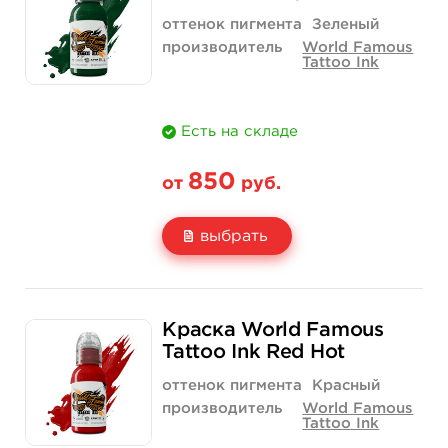
Количество
купить
купить
оттенок пигмента
Зеленый
производитель
World Famous
Tattoo Ink
Есть на складе
850
от
руб.
выбрать
Свойство
1/2 унции - 15 мл
1 унция - 30 мл
Краска World Famous
Цена
850 руб.
1 400 руб.
Tattoo Ink Red Hot
Количество
купить
купить
оттенок пигмента
Красный
производитель
World Famous
Tattoo Ink