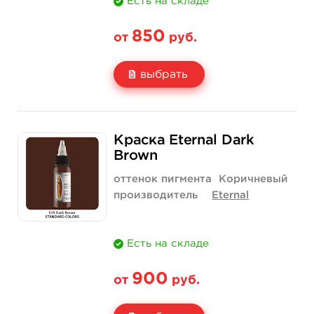
Есть на складе
850
от
руб.
выбрать
Свойство
1/2 унции - 15 мл
1 унция - 30 мл
Краска Eternal Dark
Цена
850 руб.
1 400 руб.
Brown
Количество
купить
купить
оттенок пигмента
Коричневый
производитель
Eternal
Есть на складе
900
от
руб.