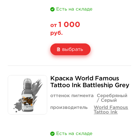
Есть на складе
1 000
от
руб.
выбрать
Свойство
1 унция - 30 мл
2 унции - 60 мл
Краска World Famous
Цена
1 000 руб.
1 500 руб.
Tattoo Ink Battleship Grey
Количество
купить
купить
оттенок пигмента
Серебряный
/ Серый
производитель
World Famous
Tattoo Ink
Есть на складе