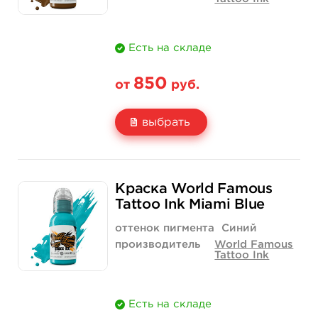
Есть на складе
850
от
руб.
выбрать
Свойство
1/2 унции - 15 мл
1 унция - 30 мл
Краска World Famous
Цена
850 руб.
1 400 руб.
Tattoo Ink Miami Blue
Количество
купить
купить
оттенок пигмента
Синий
производитель
World Famous
Tattoo Ink
Есть на складе