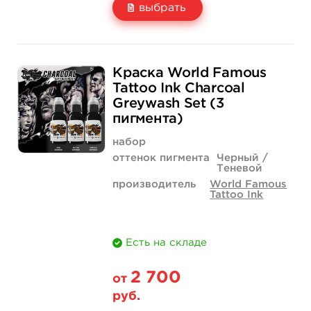
выбрать
Свойство
1/2 унции - 15 мл
1 унция - 30 мл
Краска World Famous
Цена
900 руб.
1 520 руб.
Tattoo Ink Charcoal
Greywash Set (3
Количество
купить
купить
пигмента)
набор
оттенок пигмента
Черный /
Теневой
производитель
World Famous
Tattoo Ink
Есть на складе
2 700
от
руб.