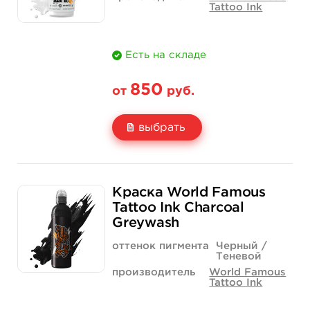
Tattoo Ink
Есть на складе
850
от
руб.
выбрать
Свойство
1/2 унции - 15 мл
1 унция - 30 мл
Краска World Famous
Цена
850 руб.
1 400 руб.
Tattoo Ink Charcoal
Greywash
Количество
купить
купить
оттенок пигмента
Черный /
Теневой
производитель
World Famous
Tattoo Ink