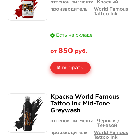
Количество
купить
купить
оттенок пигмента
Красный
производитель
World Famous
Tattoo Ink
Есть на складе
850
от
руб.
выбрать
Свойство
1/2 унции - 15 мл
1 унция - 30 мл
Краска World Famous
Цена
850 руб.
1 400 руб.
Tattoo Ink Mid-Tone
Greywash
Количество
купить
купить
оттенок пигмента
Черный /
Теневой
производитель
World Famous
Tattoo Ink