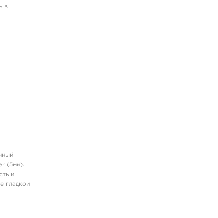
ь в
нный
r (5мм).
сть и
е гладкой