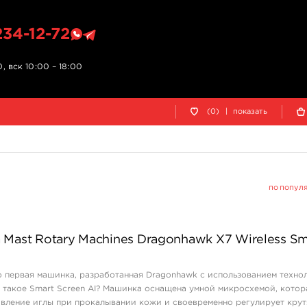
234-12-72
, вск 10:00 – 18:00
(0)
|
показать
по попул
Mast Rotary Machines Dragonhawk X7 Wireless Sm
о первая машинка, разработанная Dragonhawk с использованием техно
то такое Smart Screen AI? Машинка оснащена умной микросхемой, котор
ивление иглы при прокалывании кожи и своевременно регулирует кру