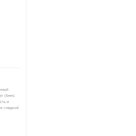
нный
r (5мм).
сть и
е гладкой