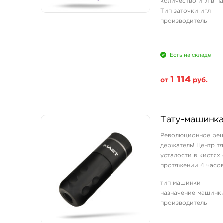
количество игл в п
Тип заточки игл
производитель
Есть на складе
1 114
от
руб.
Свойство
Тату-машинка 
20 шт (коробка)
Революционное реше
держатель! Центр т
усталости в кистях
протяжении 4 часов
Технические характе
тип машинки
назначение машинк
производитель