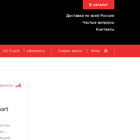
В каталог
Доставка по всей России
Частые вопросы
Контакты
|
|
(
0
)
0
руб.
оформить
Скидки здесь!
Вход
ярности
art
логии
ая
тящий