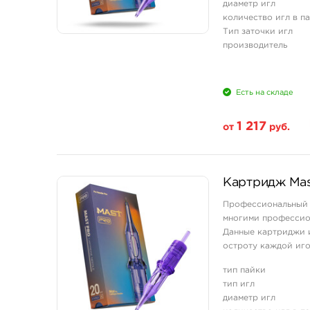
диаметр игл
количество игл в п
Тип заточки игл
производитель
Есть на складе
1 217
от
руб.
Свойство
Картридж Mas
20 шт (коробка)
Профессиональный 
многими профессион
Данные картриджи и
остроту каждой иг
и мягкой работе с ко
тип пайки
тип игл
диаметр игл