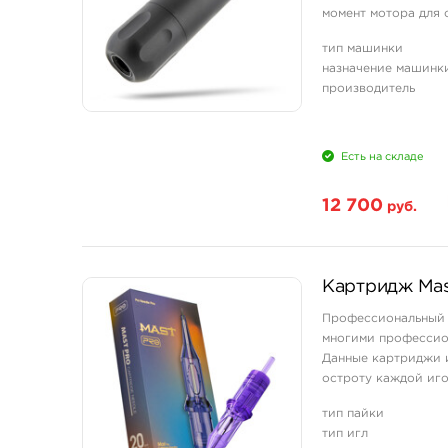
момент мотора для 
процессе покраса и 
тип машинки
назначение машинк
производитель
Есть на складе
12 700
руб.
Картридж Mas
Профессиональный 
многими профессион
Данные картриджи и
остроту каждой иг
и мягкой работе с ко
тип пайки
тип игл