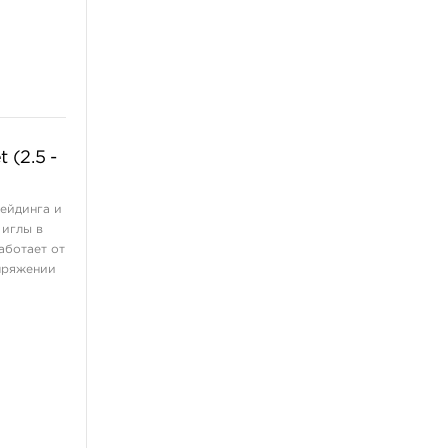
 (2.5 -
шейдинга и
 иглы в
аботает от
пряжении