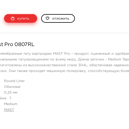
купить
отложить
t Pro 0807RL
мембранные тату картриджи MAST Pro – продукт, оцененный и одобре
альными татуировщиками по всему миру. Длина заточки - Medium Tape
зготовлены из высококачественной стали 304L, обеспечивая надежно
олки. Они также проходят машинную полировку, способствующую боле
жей клиента, ст ...
Round Liner
Обычные
0,25 мм
айке
7
Medium
MAST