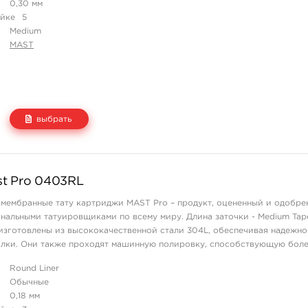
0,30 мм
айке
5
Medium
MAST
выбрать
Цена
Количество
t Pro 0403RL
1 217 руб.
купить
мембранные тату картриджи MAST Pro – продукт, оцененный и одобре
альными татуировщиками по всему миру. Длина заточки - Medium Tape
зготовлены из высококачественной стали 304L, обеспечивая надежно
олки. Они также проходят машинную полировку, способствующую боле
жей клиента, ст ...
Round Liner
Обычные
0,18 мм