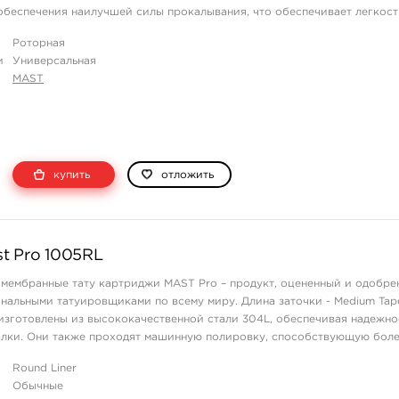
обеспечения наилучшей силы прокалывания, что обеспечивает легкост
контуров на любой облас ...
Роторная
и
Универсальная
MAST
купить
отложить
t Pro 1005RL
мембранные тату картриджи MAST Pro – продукт, оцененный и одобре
альными татуировщиками по всему миру. Длина заточки - Medium Tape
зготовлены из высококачественной стали 304L, обеспечивая надежно
олки. Они также проходят машинную полировку, способствующую боле
жей клиента, ст ...
Round Liner
Обычные