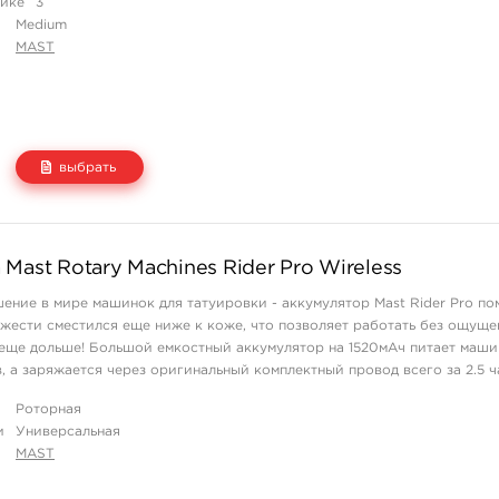
айке
3
Medium
MAST
выбрать
Цена
Количество
Mast Rotary Machines Rider Pro Wireless
1 114 руб.
купить
ние в мире машинок для татуировки - аккумулятор Mast Rider Pro по
яжести сместился еще ниже к коже, что позволяет работать без ощуще
 еще дольше! Большой емкостный аккумулятор на 1520мАч питает маши
, а заряжается через оригинальный комплектный провод всего за 2.5 ч
ристики: Вес ...
Роторная
и
Универсальная
MAST