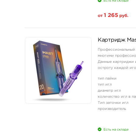
Есть на складе
1 265
от
руб.
Свойство
Картридж Mast
20 шт (коробка)
Профессиональный 
многими профессион
Данные картриджи и
остроту каждой иг
и мягкой работе с ко
тип пайки
тип игл
диаметр игл
количество игл в п
Тип заточки игл
производитель
Есть на складе