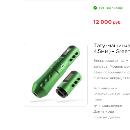
Есть на складе
12 000
руб.
Тату-машинка 
4.5мм) - Gree
Беспроводная тату-
закраса. Модель ос
семи положениях: о
съёмных аккумулято
8V. OLED-дисплей на
тип машинки
назначение машинк
цвет
тип подключения
Длина хода
производитель