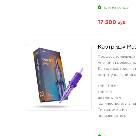
Есть на складе
17 500
руб.
Картридж Mas
Профессиональный 
многими профессион
Данные картриджи и
остроту каждой иг
и мягкой работе с ко
тип пайки
тип игл
диаметр игл
количество игл в п
Тип заточки игл
производитель