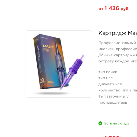
1 436
от
руб.
Свойство
Картридж Mas
20 шт (коробка)
Профессиональный 
многими профессион
Данные картриджи и
остроту каждой иг
и мягкой работе с ко
тип пайки
тип игл
диаметр игл
количество игл в п
Тип заточки игл
производитель
Есть на складе