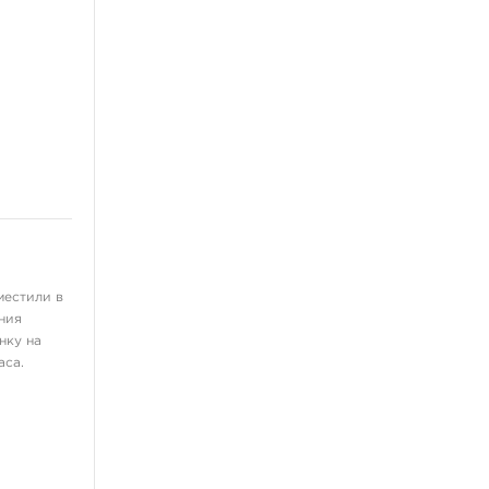
местили в
ния
нку на
аса.