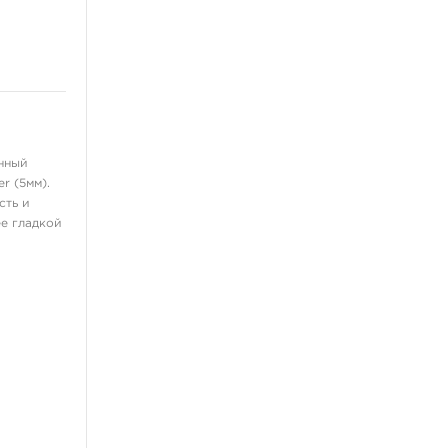
нный
r (5мм).
сть и
е гладкой