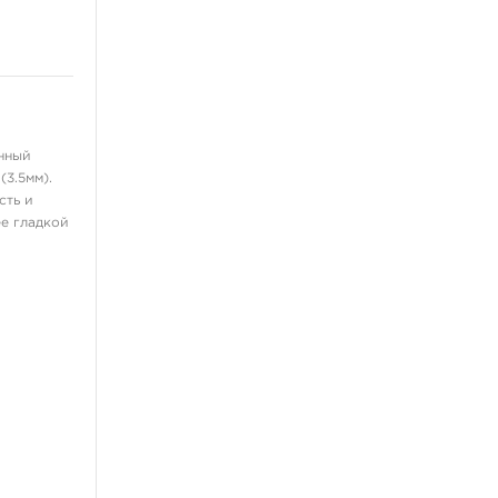
нный
3.5мм).
сть и
е гладкой