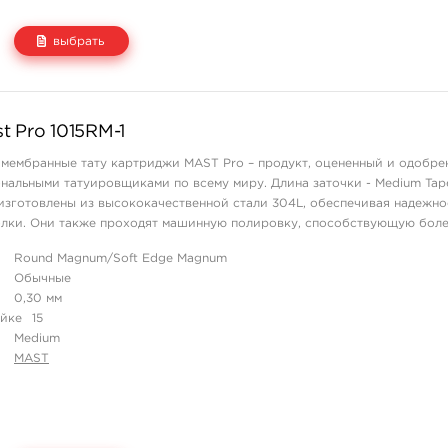
выбрать
Цена
Количество
 Pro 1015RM-1
1 265 руб.
купить
мембранные тату картриджи MAST Pro – продукт, оцененный и одобре
альными татуировщиками по всему миру. Длина заточки - Medium Tape
зготовлены из высококачественной стали 304L, обеспечивая надежно
олки. Они также проходят машинную полировку, способствующую боле
жей клиента, ст ...
Round Magnum/Soft Edge Magnum
Обычные
0,30 мм
айке
15
Medium
MAST