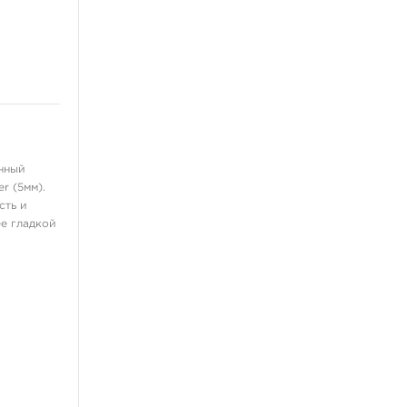
нный
r (5мм).
сть и
е гладкой