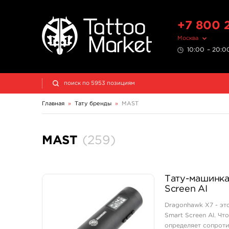
+7 800 
Москва
10:00 – 20:00
Главная
»
Тату бренды
»
MAST
MAST
(
259
)
Тату-машинка 
Screen AI
Dragonhawk X7 - эт
Smart Screen AI. Ч
определяет сопрот