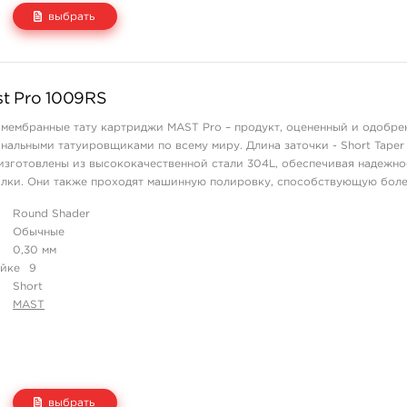
выбрать
Цена
Количество
t Pro 1009RS
1 436 руб.
купить
мембранные тату картриджи MAST Pro – продукт, оцененный и одобре
альными татуировщиками по всему миру. Длина заточки - Short Taper (
зготовлены из высококачественной стали 304L, обеспечивая надежно
олки. Они также проходят машинную полировку, способствующую боле
жей клиента, с ...
Round Shader
Обычные
0,30 мм
айке
9
Short
MAST
выбрать