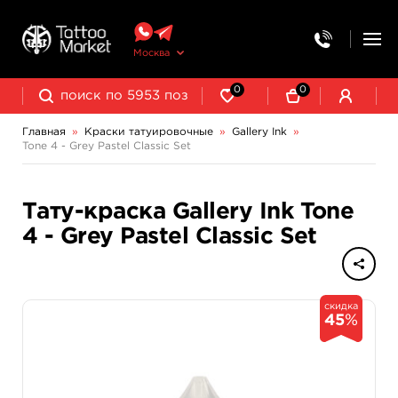
Москва
0
0
Главная
»
Краски татуировочные
»
Gallery Ink
»
Tone 4 - Grey Pastel Classic Set
NE Pigments - светящиеся ультрафиолетовые пигменты
Тату-краска Gallery Ink Tone
4 - Grey Pastel Classic Set
скидка
45
%