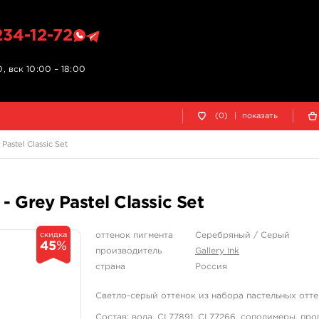
234-12-72
, вск 10:00 – 18:00
(0)
|
показать
Pastel Classic Set
- Grey Pastel Classic Set
скидка
оттенок пигмента
Серебряный / Серый
45
%
производитель
Gallery Ink
страна
Россия
Светло-серый оттенок из набора пастельных отт
Состав: вода, CI 77891, CI 77266, сополимеры, пр