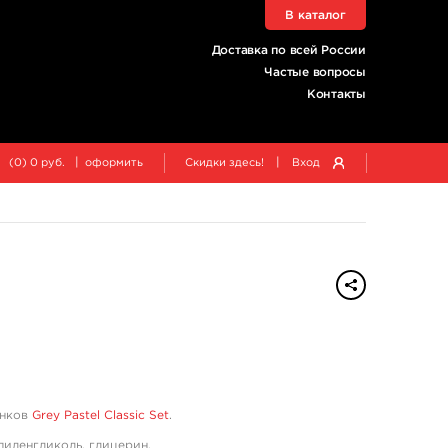
В каталог
Доставка по всей России
Частые вопросы
Контакты
|
|
(
0
)
0
руб.
оформить
Скидки здесь!
Вход
енков
Grey Pastel Classic Set
.
опиленгликоль, глицерин.