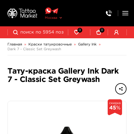
Москва
0
0
Главная
»
Краски татуировочные
»
Gallery Ink
»
Dark 7 - Classic Set Greywash
NE Pigments - светящиеся ультрафиолетовые пигменты
Тату-краска Gallery Ink Dark
7 - Classic Set Greywash
скидка
45
%